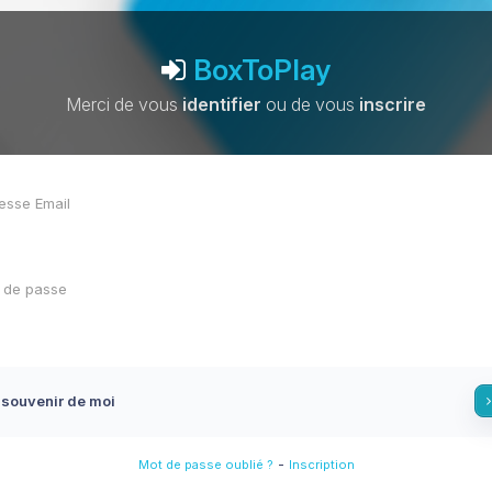
BoxToPlay
Merci de vous
identifier
ou de vous
inscrire
 souvenir de moi
-
Mot de passe oublié ?
Inscription