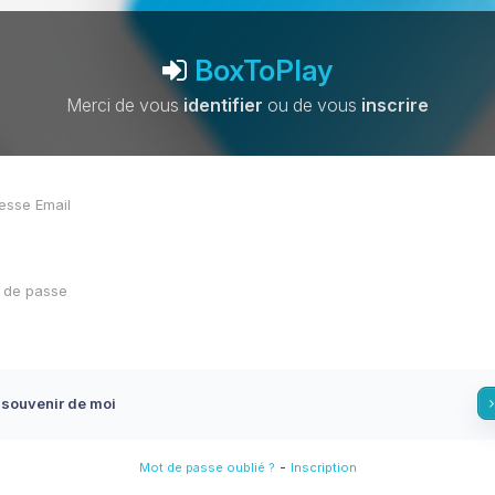
BoxToPlay
Merci de vous
identifier
ou de vous
inscrire
 souvenir de moi
-
Mot de passe oublié ?
Inscription