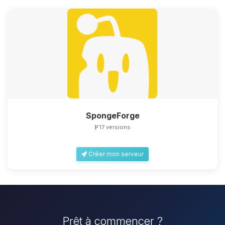
SpongeForge
17 versions
Créer mon serveur
Prêt à commencer ?