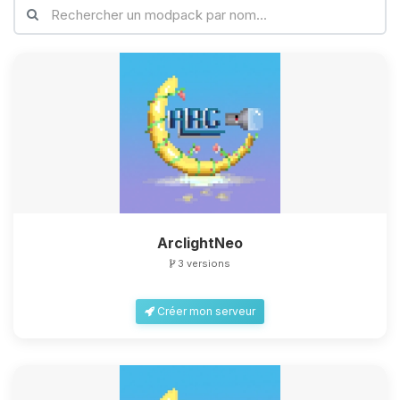
Youpi, enfin quelqu’un pour me
parler ! Moi c’est Choupy, ton petit
assistant BoxToPlay. Dis-moi ce dont
tu as besoin et je vais remuer mes
petits circuits pour t’aider.
09/08/2026 à 13:24
ArclightNeo
3 versions
Créer mon serveur