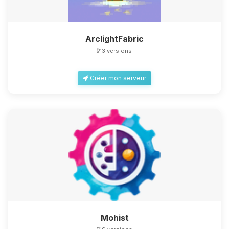
ArclightFabric
3 versions
Créer mon serveur
Mohist