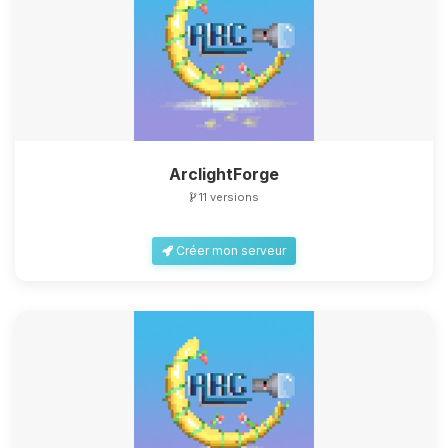
ArclightForge
11 versions
Créer mon serveur