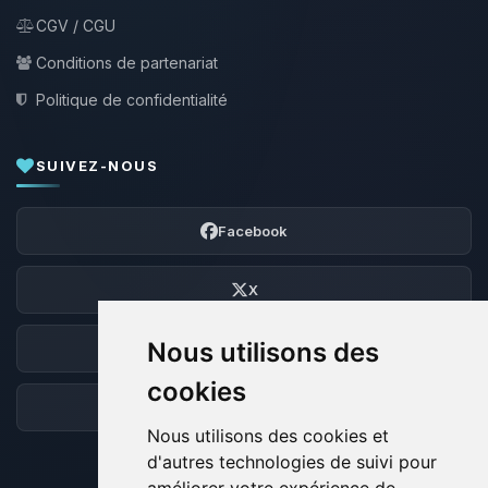
CGV / CGU
Conditions de partenariat
Politique de confidentialité
SUIVEZ-NOUS
Facebook
X
Nous utilisons des
Discord
cookies
Forum
Nous utilisons des cookies et
d'autres technologies de suivi pour