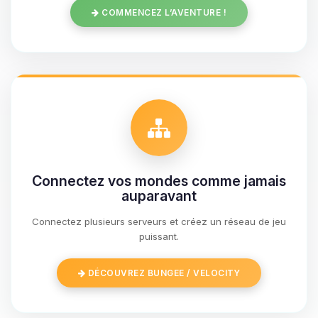
COMMENCEZ L’AVENTURE !
Connectez vos mondes comme jamais
auparavant
Connectez plusieurs serveurs et créez un réseau de jeu
Youpi, enfin quelqu’un pour me
puissant.
parler ! Moi c’est Choupy, ton petit
assistant BoxToPlay. Dis-moi ce dont
DÉCOUVREZ BUNGEE / VELOCITY
tu as besoin et je vais remuer mes
petits circuits pour t’aider.