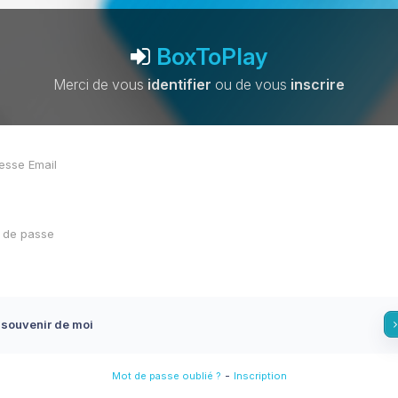
BoxToPlay
Merci de vous
identifier
ou de vous
inscrire
 souvenir de moi
-
Mot de passe oublié ?
Inscription