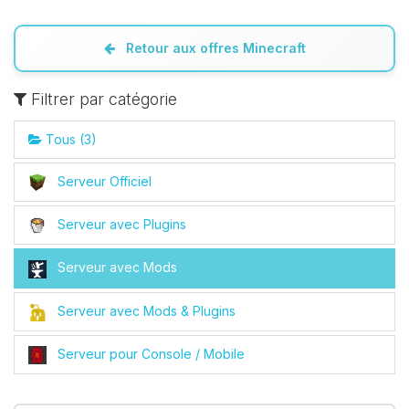
Retour aux offres Minecraft
Filtrer par catégorie
Tous (3)
Serveur Officiel
Youpi, enfin quelqu’un pour me
Serveur avec Plugins
parler ! Moi c’est Choupy, ton petit
assistant BoxToPlay. Dis-moi ce dont
Serveur avec Mods
tu as besoin et je vais remuer mes
petits circuits pour t’aider.
Serveur avec Mods & Plugins
06/08/2026 à 12:00
Serveur pour Console / Mobile