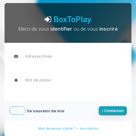
BoxToPlay
Merci de vous
identifier
ou de vous
inscrire
Se souvenir de moi
Connexion
-
Mot de passe oublié ?
Inscription