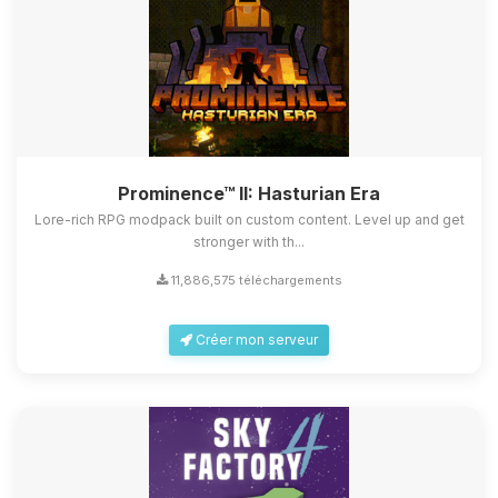
Prominence™ II: Hasturian Era
Lore-rich RPG modpack built on custom content. Level up and get
stronger with th...
11,886,575 téléchargements
Créer mon serveur