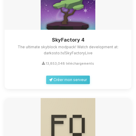
SkyFactory 4
The ultimate skyblock modpack! Watch development at:
darkosto.tv/SkyFactoryLive
13,853,048 téléchargements
Créer mon serveur