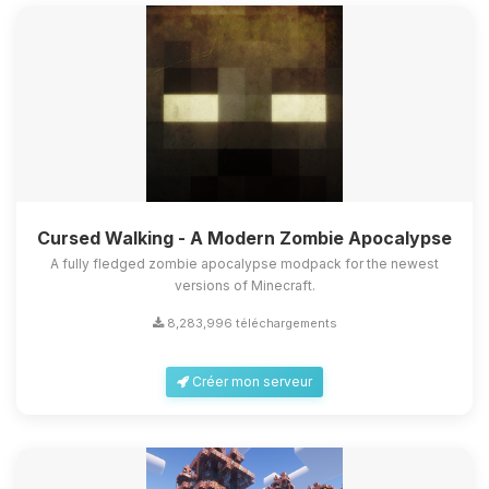
Cursed Walking - A Modern Zombie Apocalypse
A fully fledged zombie apocalypse modpack for the newest
versions of Minecraft.
8,283,996 téléchargements
Créer mon serveur