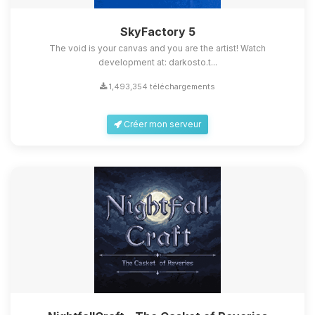
SkyFactory 5
The void is your canvas and you are the artist! Watch
development at: darkosto.t...
1,493,354 téléchargements
Créer mon serveur