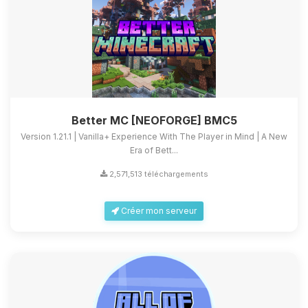
Better MC [NEOFORGE] BMC5
Version 1.21.1 | Vanilla+ Experience With The Player in Mind | A New
Era of Bett...
2,571,513 téléchargements
Créer mon serveur