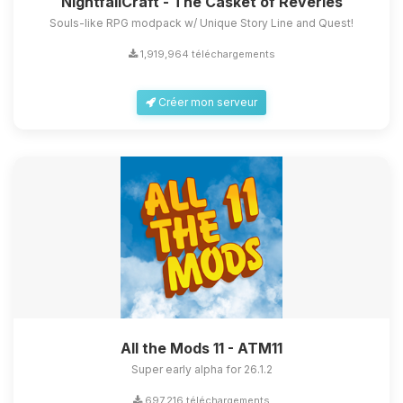
NightfallCraft - The Casket of Reveries
Souls-like RPG modpack w/ Unique Story Line and Quest!
1,919,964 téléchargements
Créer mon serveur
All the Mods 11 - ATM11
Super early alpha for 26.1.2
697,216 téléchargements