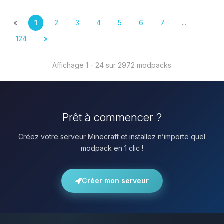
«
1
2
3
4
5
6
7
...
124
»
Affichage 1 - 24 sur 2972 modpacks
Prêt à commencer ?
Créez votre serveur Minecraft et installez n’importe quel
modpack en 1 clic !
Créer mon serveur