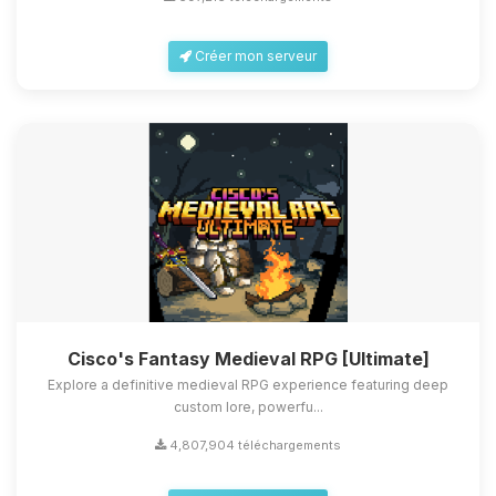
Créer mon serveur
Cisco's Fantasy Medieval RPG [Ultimate]
Explore a definitive medieval RPG experience featuring deep
custom lore, powerfu...
4,807,904 téléchargements