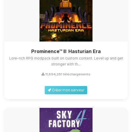
Prominence™ II: Hasturian Era
Lore-rich RPG modpack built on custom content. Level up and get
stronger with th...
11,894,281 téléchargements
Créer mon serveur