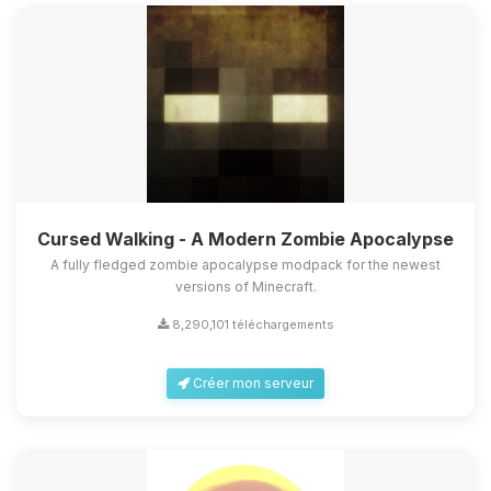
Cursed Walking - A Modern Zombie Apocalypse
A fully fledged zombie apocalypse modpack for the newest
versions of Minecraft.
8,290,101 téléchargements
Créer mon serveur