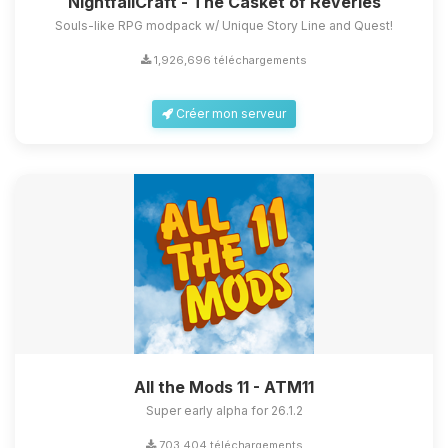
NightfallCraft - The Casket of Reveries
Souls-like RPG modpack w/ Unique Story Line and Quest!
1,926,696 téléchargements
Créer mon serveur
All the Mods 11 - ATM11
Super early alpha for 26.1.2
703,404 téléchargements