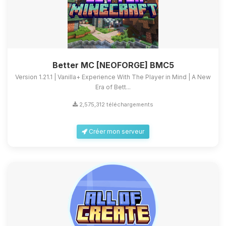
Better MC [NEOFORGE] BMC5
Version 1.21.1 | Vanilla+ Experience With The Player in Mind | A New
Era of Bett...
2,575,312 téléchargements
Créer mon serveur