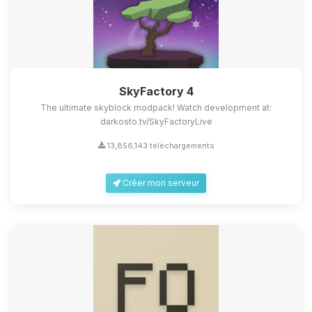
SkyFactory 4
The ultimate skyblock modpack! Watch development at:
darkosto.tv/SkyFactoryLive
13,856,143 téléchargements
Créer mon serveur