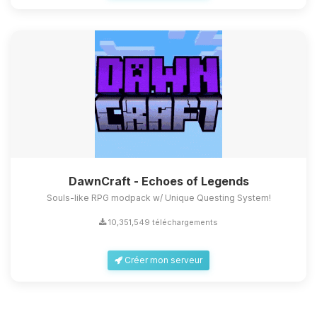
DawnCraft - Echoes of Legends
Souls-like RPG modpack w/ Unique Questing System!
10,351,549 téléchargements
Créer mon serveur