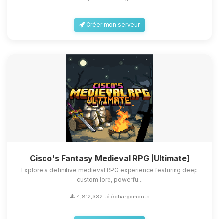
Créer mon serveur
Cisco's Fantasy Medieval RPG [Ultimate]
Explore a definitive medieval RPG experience featuring deep
custom lore, powerfu...
4,812,332 téléchargements