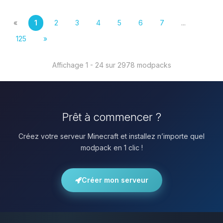
«
1
2
3
4
5
6
7
...
125
»
Affichage 1 - 24 sur 2978 modpacks
Prêt à commencer ?
Créez votre serveur Minecraft et installez n’importe quel
modpack en 1 clic !
Créer mon serveur