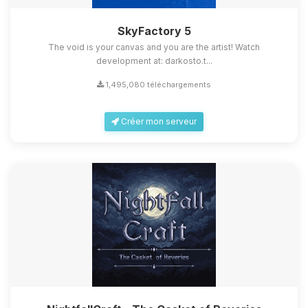
SkyFactory 5
The void is your canvas and you are the artist! Watch
development at: darkosto.t...
1,495,080 téléchargements
Créer mon serveur