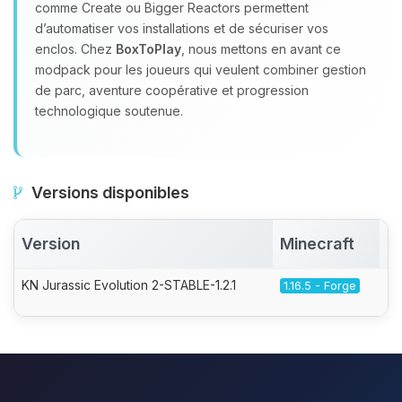
comme Create ou Bigger Reactors permettent
d’automatiser vos installations et de sécuriser vos
enclos. Chez
BoxToPlay
, nous mettons en avant ce
modpack pour les joueurs qui veulent combiner gestion
de parc, aventure coopérative et progression
technologique soutenue.
Versions disponibles
Version
Minecraft
A
KN Jurassic Evolution 2-STABLE-1.2.1
1.16.5 - Forge