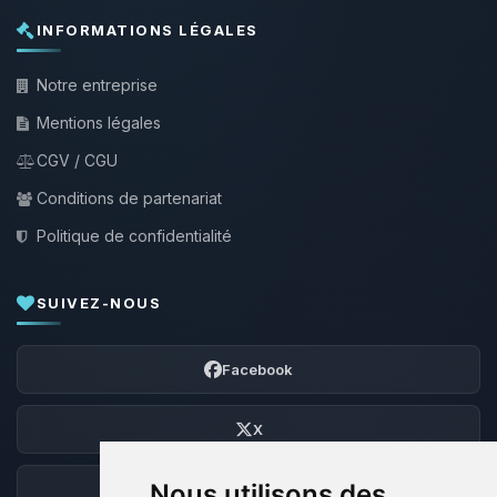
INFORMATIONS LÉGALES
Notre entreprise
Mentions légales
CGV / CGU
Conditions de partenariat
Politique de confidentialité
SUIVEZ-NOUS
Facebook
X
Nous utilisons des
Discord