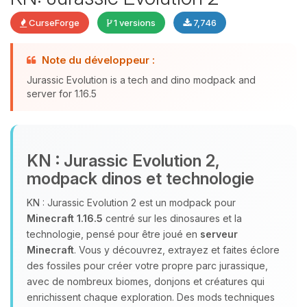
CurseForge
1 versions
7,746
Youpi, enfin quelqu’un pour me
Note du développeur :
parler ! Moi c’est Choupy, ton petit
Jurassic Evolution is a tech and dino modpack and
assistant BoxToPlay. Dis-moi ce dont
server for 1.16.5
tu as besoin et je vais remuer mes
petits circuits pour t’aider.
08/08/2026 à 06:47
KN : Jurassic Evolution 2,
modpack dinos et technologie
KN : Jurassic Evolution 2 est un modpack pour
Minecraft 1.16.5
centré sur les dinosaures et la
technologie, pensé pour être joué en
serveur
Minecraft
. Vous y découvrez, extrayez et faites éclore
des fossiles pour créer votre propre parc jurassique,
avec de nombreux biomes, donjons et créatures qui
enrichissent chaque exploration. Des mods techniques