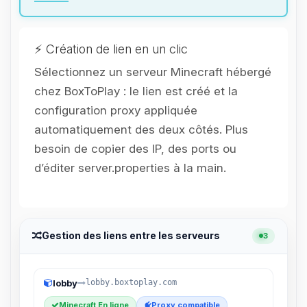
parler ! Moi c’est Choupy, ton petit
assistant BoxToPlay. Dis-moi ce dont
tu as besoin et je vais remuer mes
petits circuits pour t’aider.
⚡ Création de lien en un clic
09/08/2026 à 09:59
Sélectionnez un serveur Minecraft hébergé
chez BoxToPlay : le lien est créé et la
configuration proxy appliquée
automatiquement des deux côtés. Plus
besoin de copier des IP, des ports ou
d’éditer server.properties à la main.
Gestion des liens entre les serveurs
3
lobby
lobby.boxtoplay.com
Minecraft En ligne
Proxy compatible