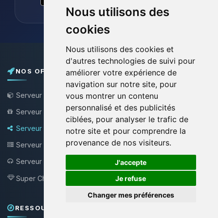
Nous utilisons des
cookies
Nous utilisons des cookies et
d'autres technologies de suivi pour
NOS OFFRES
améliorer votre expérience de
navigation sur notre site, pour
Serveur Minecraft
vous montrer un contenu
personnalisé et des publicités
Serveur Minecraft Gratuit
ciblées, pour analyser le trafic de
Serveur Bungee / Velocity
notre site et pour comprendre la
provenance de nos visiteurs.
Serveur VPS
🍪
Serveur Teamspeak
J'accepte
NEW !
Super Choupy
Je refuse
NEW !
Changer mes préférences
RESSOURCES & SUPPORT