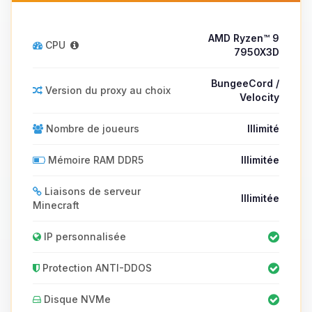
AMD Ryzen™ 9
CPU
7950X3D
BungeeCord /
Version du proxy au choix
Velocity
Nombre de joueurs
Illimité
Mémoire RAM DDR5
Illimitée
Liaisons de serveur
Illimitée
Minecraft
IP personnalisée
Protection ANTI-DDOS
Disque NVMe