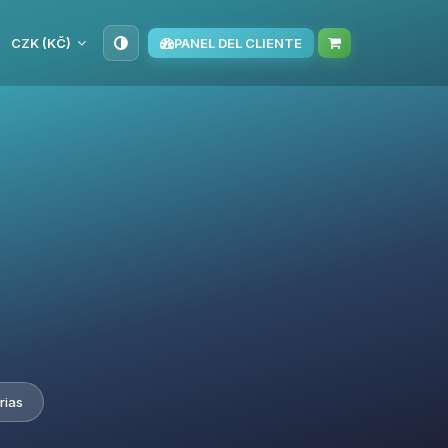
CZK (KČ)
PANEL DEL CLIENTE
rias