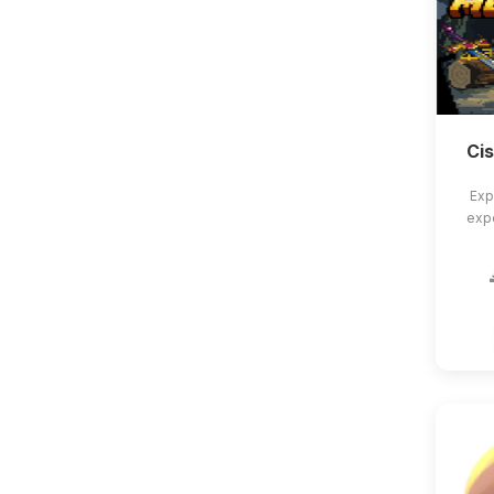
Ci
Exp
exp