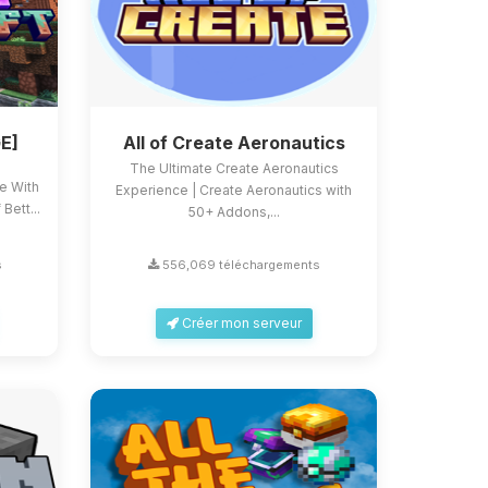
E]
All of Create Aeronautics
The Ultimate Create Aeronautics
ce With
Experience | Create Aeronautics with
Bett...
50+ Addons,...
s
556,069 téléchargements
Créer mon serveur