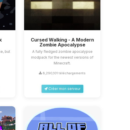
k
Cursed Walking - A Modern
Zombie Apocalypse
e, but
A fully fledged zombie apocalypse
modpack for the newest versions of
Minecraft.
8,290,101 téléchargements
Créer mon serveur