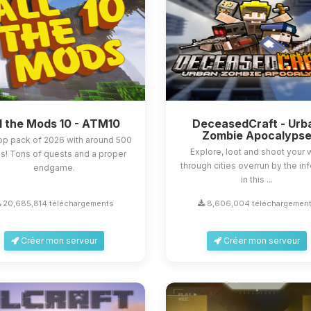
l the Mods 10 - ATM10
DeceasedCraft - Urb
Zombie Apocalyps
op pack of 2026 with around 500
Explore, loot and shoot your
! Tons of quests and a proper
through cities overrun by the in
endgame.
in this ...
20,685,814 téléchargements
8,606,004 téléchargemen
Créer mon serveur
Créer mon serveur