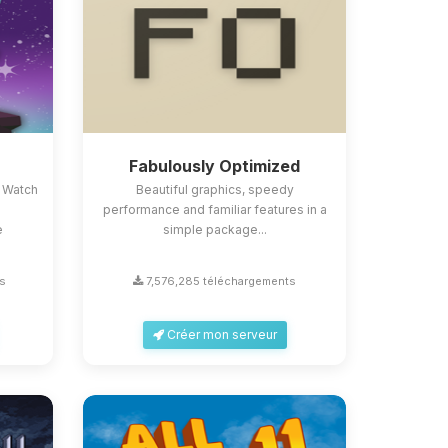
Fabulously Optimized
 Watch
Beautiful graphics, speedy
performance and familiar features in a
e
simple package...
s
7,576,285 téléchargements
Créer mon serveur