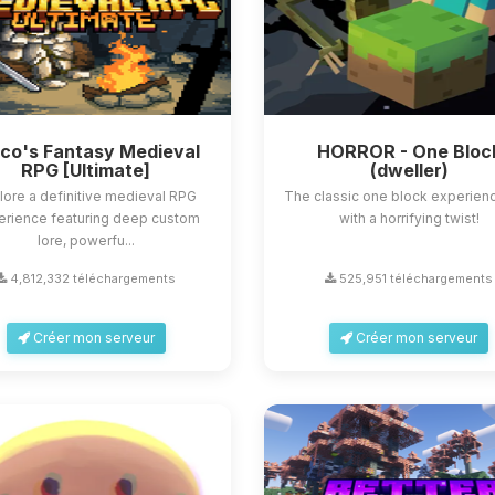
sco's Fantasy Medieval
HORROR - One Bloc
RPG [Ultimate]
(dweller)
lore a definitive medieval RPG
The classic one block experienc
erience featuring deep custom
with a horrifying twist!
lore, powerfu...
4,812,332 téléchargements
525,951 téléchargements
Créer mon serveur
Créer mon serveur