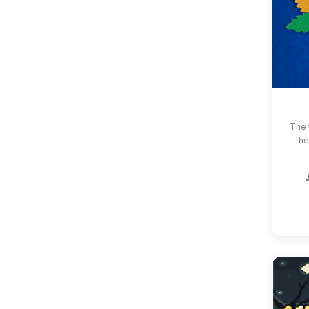
The 
the