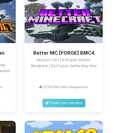
an
Better MC [FORGE] BMC4
e
Version 1.20.1 | A Proper Vanilla+
 way
Modpack | Don't play Vanilla play this!
fected
ts
17,794,189 téléchargements
Créer mon serveur