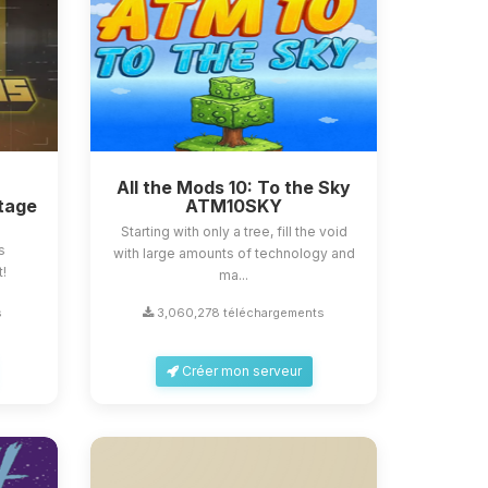
All the Mods 10: To the Sky
tage
ATM10SKY
Starting with only a tree, fill the void
s
with large amounts of technology and
t!
ma...
s
3,060,278 téléchargements
Créer mon serveur