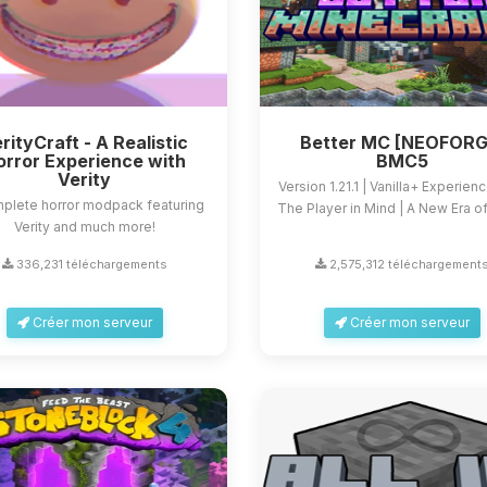
rityCraft - A Realistic
Better MC [NEOFORG
orror Experience with
BMC5
Verity
Version 1.21.1 | Vanilla+ Experien
plete horror modpack featuring
The Player in Mind | A New Era of 
Verity and much more!
336,231 téléchargements
2,575,312 téléchargement
Créer mon serveur
Créer mon serveur