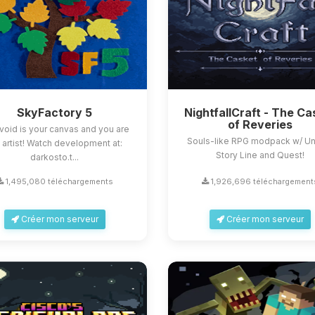
SkyFactory 5
NightfallCraft - The Ca
of Reveries
void is your canvas and you are
Souls-like RPG modpack w/ U
 artist! Watch development at:
Story Line and Quest!
darkosto.t...
1,495,080 téléchargements
1,926,696 téléchargement
Créer mon serveur
Créer mon serveur