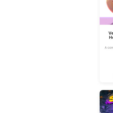
Ve
H
A com