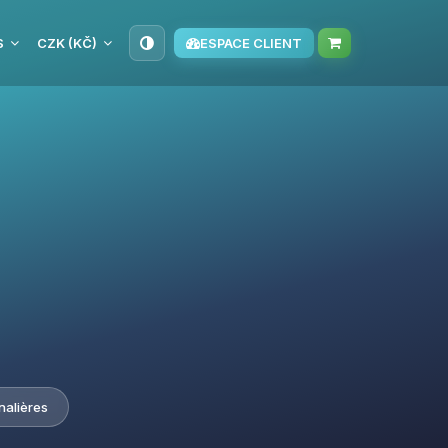
S
CZK (KČ)
ESPACE CLIENT
nalières