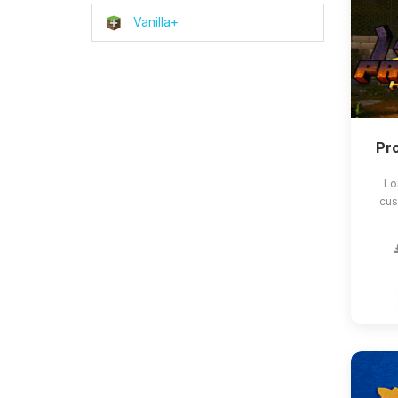
Vanilla+
Pro
Lo
cus