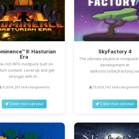
minence™ II: Hasturian
SkyFactory 4
Era
The ultimate skyblock modpack!
re-rich RPG modpack built on
development at:
tom content. Level up and get
darkosto.tv/SkyFactoryLiv
stronger with th...
11,894,281 téléchargements
13,856,143 téléchargement
Créer mon serveur
Créer mon serveur