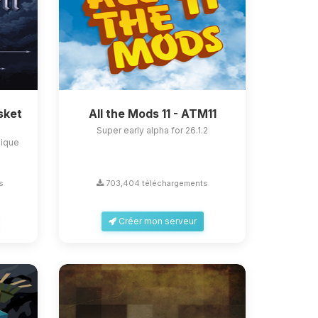
sket
All the Mods 11 - ATM11
Super early alpha for 26.1.2
nique
s
703,404 téléchargements
Créer mon serveur