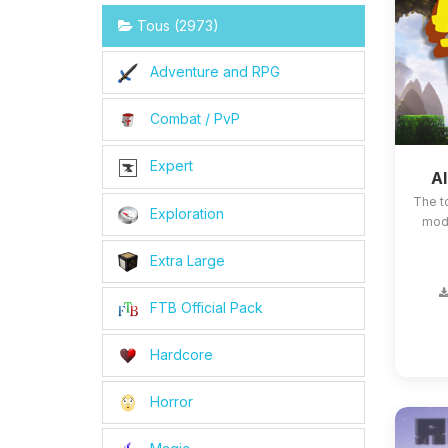
Tous (2973)
Adventure and RPG
Combat / PvP
Expert
Al
The t
Exploration
mods
Extra Large
FTB Official Pack
Hardcore
Horror