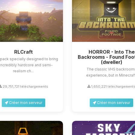
RLCraft
HORROR - Into The
Backrooms - Found Foo
ack specially designed to bring
(dweller)
incredibly hardcore and semi-
The classic VHS backroom
realism ch...
experience, but in Minecraf
29,751,721 téléchargements
1,650,221 téléchargement
Créer mon serveur
Créer mon serveur