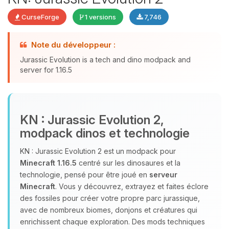
CurseForge
1 versions
7,746
Youpi, enfin quelqu’un pour me
Note du développeur :
parler ! Moi c’est Choupy, ton petit
Jurassic Evolution is a tech and dino modpack and
assistant BoxToPlay. Dis-moi ce dont
server for 1.16.5
tu as besoin et je vais remuer mes
petits circuits pour t’aider.
08/08/2026 à 19:17
KN : Jurassic Evolution 2,
modpack dinos et technologie
KN : Jurassic Evolution 2 est un modpack pour
Minecraft 1.16.5
centré sur les dinosaures et la
technologie, pensé pour être joué en
serveur
Minecraft
. Vous y découvrez, extrayez et faites éclore
des fossiles pour créer votre propre parc jurassique,
avec de nombreux biomes, donjons et créatures qui
enrichissent chaque exploration. Des mods techniques