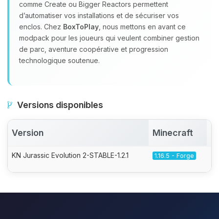
comme Create ou Bigger Reactors permettent
d’automatiser vos installations et de sécuriser vos
enclos. Chez
BoxToPlay
, nous mettons en avant ce
modpack pour les joueurs qui veulent combiner gestion
de parc, aventure coopérative et progression
technologique soutenue.
Versions disponibles
Version
Minecraft
A
KN Jurassic Evolution 2-STABLE-1.2.1
1.16.5 - Forge