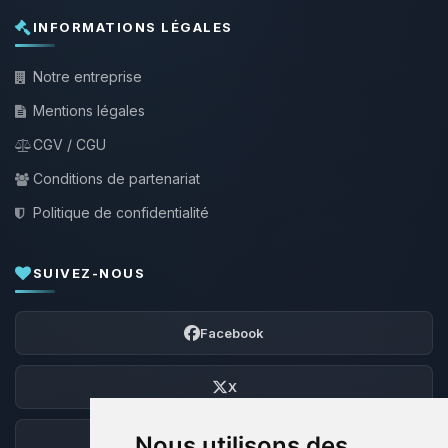
INFORMATIONS LÉGALES
Notre entreprise
Mentions légales
CGV / CGU
Conditions de partenariat
Politique de confidentialité
SUIVEZ-NOUS
Facebook
X
Nous utilisons des
Discord