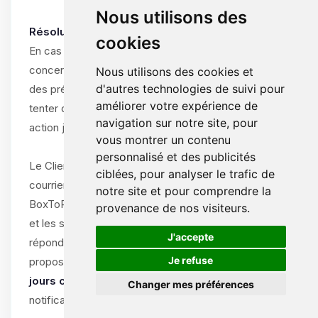
Nous utilisons des
Résolution amiable obligatoire :
cookies
En cas de différend entre le Client et ByteLogic
concernant l’interprétation, l’exécution ou la résiliation
Nous utilisons des cookies et
d'autres technologies de suivi pour
des présentes CGV/CGU, les parties s’engagent à
améliorer votre expérience de
tenter de résoudre le litige à l’amiable avant toute
navigation sur notre site, pour
action judiciaire.
vous montrer un contenu
personnalisé et des publicités
Le Client doit notifier le litige par écrit (e-mail ou
ciblées, pour analyser le trafic de
courrier recommandé) au support de
notre site et pour comprendre la
BoxToPlay.com, en décrivant la nature du différend
provenance de nos visiteurs.
et les solutions souhaitées. ByteLogic s’engage à
🍪
J'accepte
répondre dans un délai de
15 jours ouvrables
et à
Je refuse
proposer une solution amiable dans un délai de
30
jours calendaires
à compter de la réception de la
Changer mes préférences
notification.