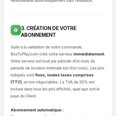
parler ! Moi c’est Choupy, ton petit
renouvelable automatiquement sauf résiliation.
assistant BoxToPlay. Dis-moi ce dont
tu as besoin et je vais remuer mes
petits circuits pour t’aider.
08/08/2026 à 09:40
3. CRÉATION DE VOTRE
ABONNEMENT
Suite à la validation de votre commande,
BoxToPlay.com crée votre serveur
immédiatement
.
Votre serveur est loué par période d’un mois (la
période de location minimale est d’un mois). Les prix
indiqués sont
fixes, toutes taxes comprises
(TTC)
, et non négociables. La TVA de 20% est
incluse dans tous les prix affichés, quel que soit le
pays du Client.
Abonnement automatique :