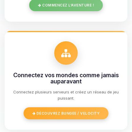
COMMENCEZ L’AVENTURE !
Connectez vos mondes comme jamais
auparavant
Connectez plusieurs serveurs et créez un réseau de jeu
Youpi, enfin quelqu’un pour me
puissant.
parler ! Moi c’est Choupy, ton petit
assistant BoxToPlay. Dis-moi ce dont
DÉCOUVREZ BUNGEE / VELOCITY
tu as besoin et je vais remuer mes
petits circuits pour t’aider.