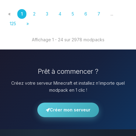
«
1
2
3
4
5
6
7
...
125
»
Affichage 1 - 24 sur 2978 modpacks
Prêt à commencer ?
Créez votre serveur Minecraft et installez n’importe quel
modpack en 1 clic !
Créer mon serveur