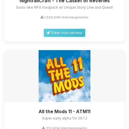
NightfallCraft - The Casket of Reveries
Souls-like RPG modpack w/ Unique Story Line and Quest!
1,926,696 téléchargements
Créer mon serveur
All the Mods 11 - ATM11
Super early alpha for 26.1.2
703,404 téléchargements