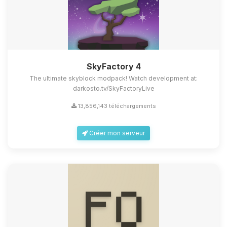
SkyFactory 4
The ultimate skyblock modpack! Watch development at:
darkosto.tv/SkyFactoryLive
13,856,143 téléchargements
Créer mon serveur