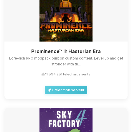
Prominence™ II: Hasturian Era
Lore-rich RPG modpack built on custom content. Level up and get
stronger with th...
11,894,281 téléchargements
Créer mon serveur