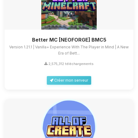
Better MC [NEOFORGE] BMC5
Version 1.21.1 | Vanilla+ Experience With The Player in Mind | A New
Era of Bett...
2,575,312 téléchargements
Créer mon serveur