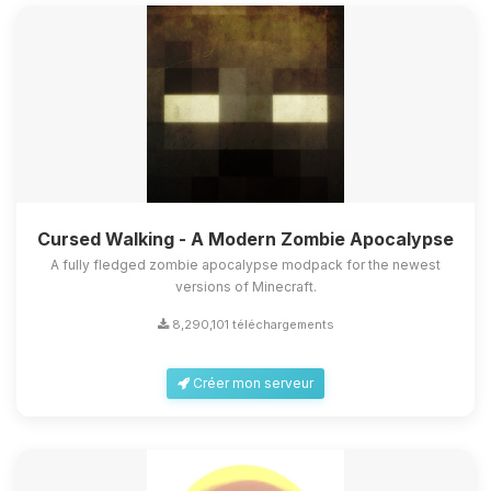
Cursed Walking - A Modern Zombie Apocalypse
A fully fledged zombie apocalypse modpack for the newest
versions of Minecraft.
8,290,101 téléchargements
Créer mon serveur