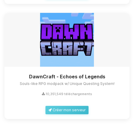
DawnCraft - Echoes of Legends
Souls-like RPG modpack w/ Unique Questing System!
10,351,549 téléchargements
Créer mon serveur