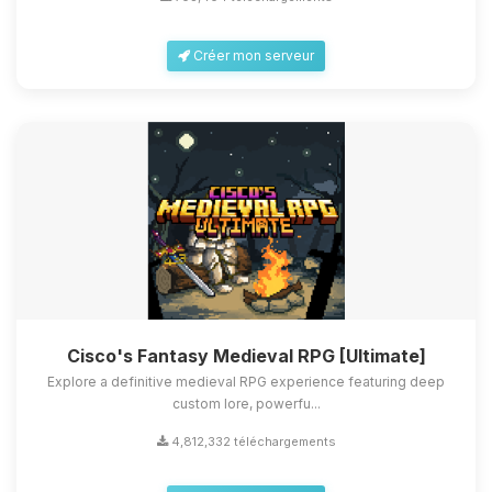
Créer mon serveur
Cisco's Fantasy Medieval RPG [Ultimate]
Explore a definitive medieval RPG experience featuring deep
custom lore, powerfu...
4,812,332 téléchargements