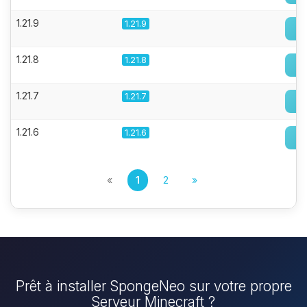
1.21.9
1.21.9
1.21.8
1.21.8
1.21.7
1.21.7
1.21.6
1.21.6
«
1
2
»
Prêt à installer SpongeNeo sur votre propre
Serveur Minecraft ?