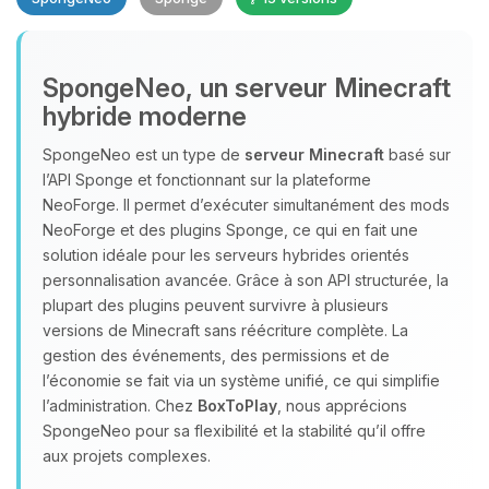
SpongeNeo, un serveur Minecraft
hybride moderne
SpongeNeo est un type de
serveur Minecraft
basé sur
l’API Sponge et fonctionnant sur la plateforme
Youpi, enfin quelqu’un pour me
NeoForge. Il permet d’exécuter simultanément des mods
parler ! Moi c’est Choupy, ton petit
NeoForge et des plugins Sponge, ce qui en fait une
assistant BoxToPlay. Dis-moi ce dont
solution idéale pour les serveurs hybrides orientés
tu as besoin et je vais remuer mes
personnalisation avancée. Grâce à son API structurée, la
petits circuits pour t’aider.
plupart des plugins peuvent survivre à plusieurs
06/08/2026 à 19:02
versions de Minecraft sans réécriture complète. La
gestion des événements, des permissions et de
l’économie se fait via un système unifié, ce qui simplifie
l’administration. Chez
BoxToPlay
, nous apprécions
SpongeNeo pour sa flexibilité et la stabilité qu’il offre
aux projets complexes.