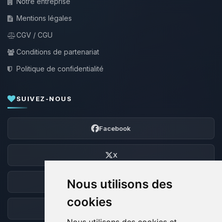
Notre entreprise
Mentions légales
CGV / CGU
Conditions de partenariat
Politique de confidentialité
SUIVEZ-NOUS
Facebook
X
Nous utilisons des
Discord
cookies
Forum