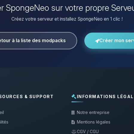
ler SpongeNeo sur votre propre Serve
Créez votre serveur et installez SpongeNeo en 1 clic !
tour à la liste des modpacks
Créer mon ser
SOURCES & SUPPORT
INFORMATIONS LÉGAL
il
Notre entreprise
lités
Mentions légales
CGV / CGU