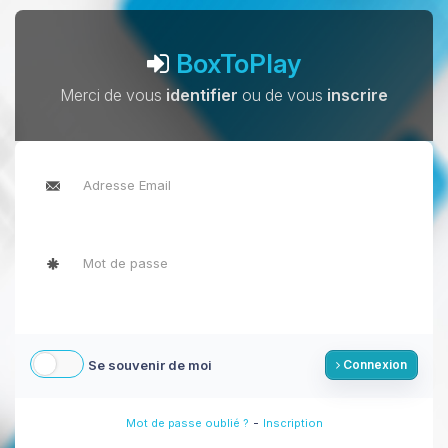
BoxToPlay
Merci de vous
identifier
ou de vous
inscrire
Se souvenir de moi
Connexion
-
Mot de passe oublié ?
Inscription