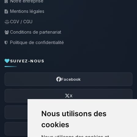
Notre entreprise
Mentions légales
CGV / CGU
Conditions de partenariat
Politique de confidentialité
SUIVEZ-NOUS
Facebook
X
Nous utilisons des
Discord
cookies
Forum