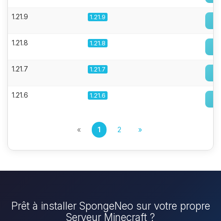
1.21.9
1.21.9
1.21.8
1.21.8
1.21.7
1.21.7
1.21.6
1.21.6
«
1
2
»
Prêt à installer SpongeNeo sur votre propre
Serveur Minecraft ?