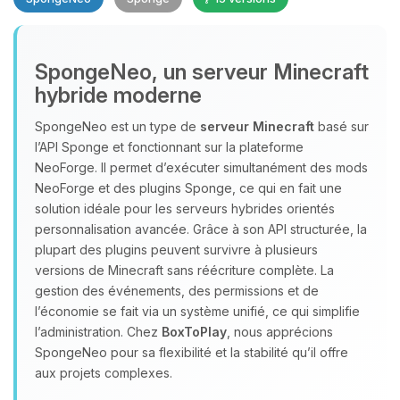
SpongeNeo, un serveur Minecraft
hybride moderne
SpongeNeo est un type de
serveur Minecraft
basé sur
l’API Sponge et fonctionnant sur la plateforme
Youpi, enfin quelqu’un pour me
NeoForge. Il permet d’exécuter simultanément des mods
parler ! Moi c’est Choupy, ton petit
NeoForge et des plugins Sponge, ce qui en fait une
assistant BoxToPlay. Dis-moi ce dont
solution idéale pour les serveurs hybrides orientés
tu as besoin et je vais remuer mes
personnalisation avancée. Grâce à son API structurée, la
petits circuits pour t’aider.
plupart des plugins peuvent survivre à plusieurs
09/08/2026 à 10:58
versions de Minecraft sans réécriture complète. La
gestion des événements, des permissions et de
l’économie se fait via un système unifié, ce qui simplifie
l’administration. Chez
BoxToPlay
, nous apprécions
SpongeNeo pour sa flexibilité et la stabilité qu’il offre
aux projets complexes.