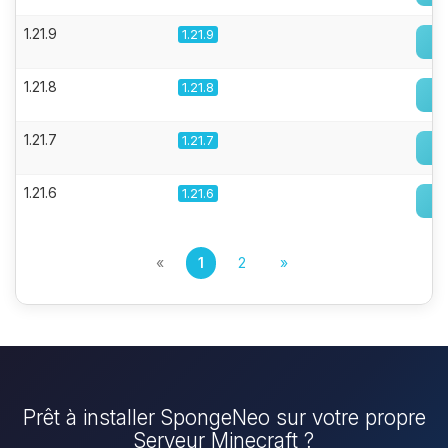
1.21.9
1.21.9
1.21.8
1.21.8
1.21.7
1.21.7
1.21.6
1.21.6
«
1
2
»
Prêt à installer SpongeNeo sur votre propre
Serveur Minecraft ?