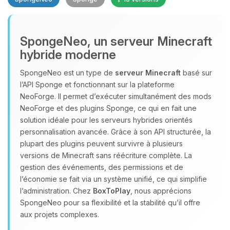
SpongeNeo, un serveur Minecraft
hybride moderne
SpongeNeo est un type de
serveur Minecraft
basé sur
l’API Sponge et fonctionnant sur la plateforme
Youpi, enfin quelqu’un pour me
NeoForge. Il permet d’exécuter simultanément des mods
parler ! Moi c’est Choupy, ton petit
NeoForge et des plugins Sponge, ce qui en fait une
assistant BoxToPlay. Dis-moi ce dont
solution idéale pour les serveurs hybrides orientés
tu as besoin et je vais remuer mes
personnalisation avancée. Grâce à son API structurée, la
petits circuits pour t’aider.
plupart des plugins peuvent survivre à plusieurs
07/08/2026 à 19:55
versions de Minecraft sans réécriture complète. La
gestion des événements, des permissions et de
l’économie se fait via un système unifié, ce qui simplifie
l’administration. Chez
BoxToPlay
, nous apprécions
SpongeNeo pour sa flexibilité et la stabilité qu’il offre
aux projets complexes.