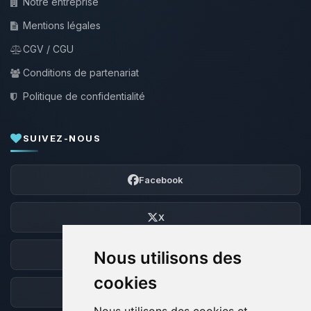
Notre entreprise
Mentions légales
CGV / CGU
Conditions de partenariat
Politique de confidentialité
SUIVEZ-NOUS
Facebook
X
Nous utilisons des
Discord
cookies
Forum