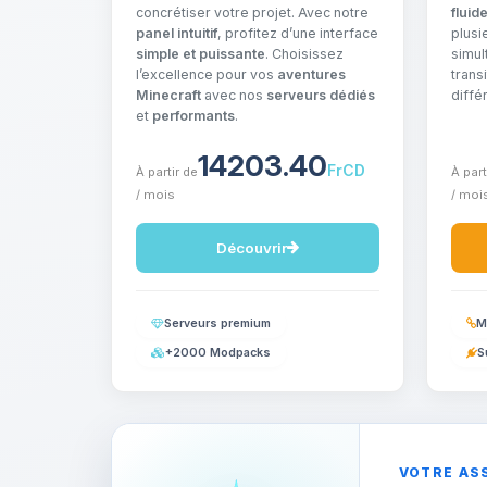
concrétiser votre projet. Avec notre
fluid
panel intuitif
, profitez d’une interface
plusi
simple et puissante
. Choisissez
simul
l’excellence pour vos
aventures
trans
Minecraft
avec nos
serveurs dédiés
diffé
et
performants
.
14203.40
FrCD
À partir de
À part
/ mois
/ moi
Découvrir
Serveurs premium
M
+2000 Modpacks
S
VOTRE AS