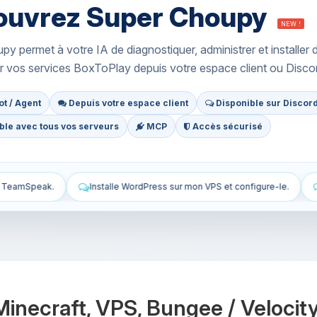
ouvrez Super Choupy
NEW !
y permet à votre IA de diagnostiquer, administrer et installer 
r vos services BoxToPlay depuis votre espace client ou Disco
t / Agent
Depuis votre espace client
Disponible sur Discor
le avec tous vos serveurs
MCP
Accès sécurisé
ess sur mon VPS et configure-le.
Sécurise mon VPS : pare-feu, mises
 Minecraft, VPS, Bungee / Velocit