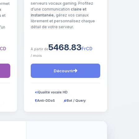
serveurs vocaux gaming. Profitez
ermet
d’une communication
claire et
x
instantanée
, gérez vos canaux
s
et
librement et personnalisez chaque
détail de votre serveur.
’un
5468.83
rCD
FrCD
À partir de
/ mois
Découvrir
Qualité vocale HD
Anti-DDoS
Bot / Query