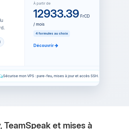
À partir de
12933.39
FrCD
du
/ mois
rd.
4 formules au choix
d
Découvrir
 à jour et accès SSH.
Installe le modpack All the Mods 10 sur mon 
y, TeamSpeak et mises à