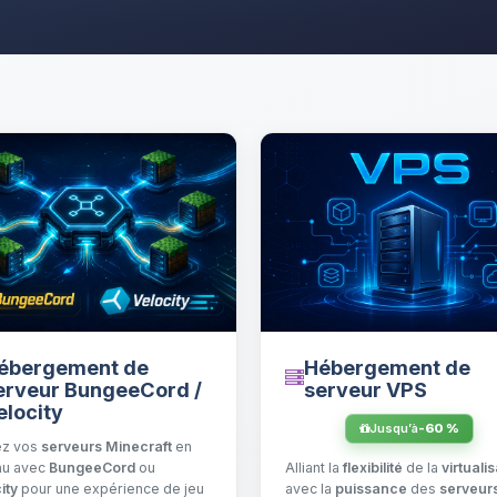
Hébergement de
ébergement de
serveur VPS
erveur BungeeCord /
elocity
Jusqu’à
-60 %
ez vos
serveurs Minecraft
en
Alliant la
flexibilité
de la
virtuali
au avec
BungeeCord
ou
avec la
puissance
des
serveur
ity
pour une expérience de jeu