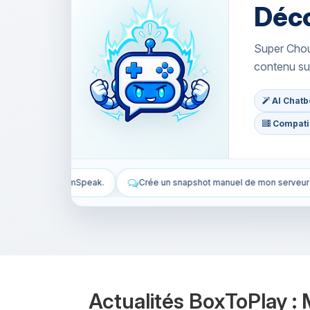
Déc
Super Choup
contenu su
AI Chatbo
Compatib
ée un snapshot manuel de mon serveur TeamSpeak.
Installe WordPr
Actualités BoxToPlay :