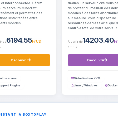
dédiés
, un
serveur VPS
vous p
e
et
interconnectée
. Gérez
de profiter du
meilleur des deu
eurs serveurs Minecraft
mondes
à des tarifs
abordable
tanément et permettez des
sur mesure
. Vous disposez de
itions instantanées entre
ressources dédiées
ainsi que d
rents mondes.
contrôle total
de votre
serveur
.
6194.55
14203.40
FrCD
F
ir de
À partir de
s
/ mois
Découvrir
Découvrir
ulti-serveur
Virtualisation KVM
upport Plugins
Linux / Windows
Docker
SISTANT IA BOXTOPLAY