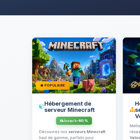
POPULAIRE
Hébergement de
H
serveur Minecraft
s
V
Jusqu’à
-60 %
Mett
Découvrez nos
serveurs Minecraft
rése
haut de gamme, parfaits pour
Veloc