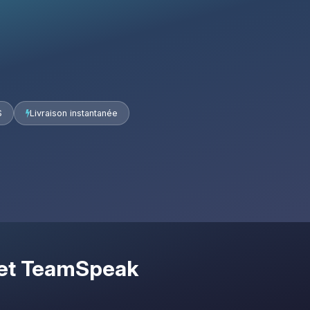
S
Livraison instantanée
 et TeamSpeak