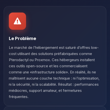
Youpi, enfin quelqu’un pour me
parler ! Moi c’est Choupy, ton petit
assistant BoxToPlay. Dis-moi ce dont
tu as besoin et je vais remuer mes
petits circuits pour t’aider.
05/08/2026 à 22:30
Le Problème
Le marché de l’hébergement est saturé d’offres low-
cost utilisant des solutions préfabriquées comme
Pterodactyl ou Proxmox. Ces hébergeurs installent
ces outils open-source et les commercialisent
comme une «infrastructure solide». En réalité, ils ne
maîtrisent aucune couche technique : ni l’optimisation,
ni la sécurité, ni la scalabilité. Résultat : performances
médiocres, support amateur, et fermetures
fréquentes.