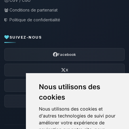
CGV / CGU
Conditions de partenariat
Politique de confidentialité
SUIVEZ-NOUS
Facebook
X
Nous utilisons des
Discord
cookies
Forum
Nous utilisons des cookies et
d'autres technologies de suivi pour
améliorer votre expérience de