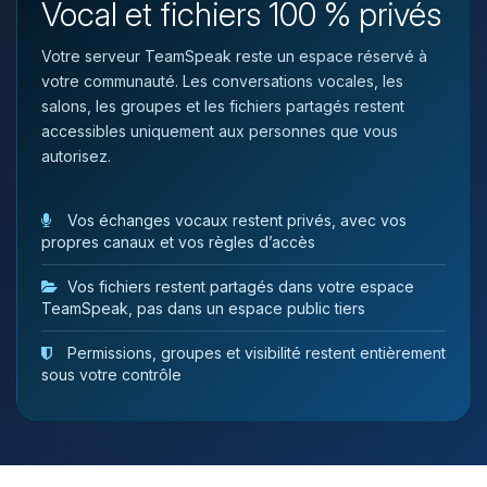
Vocal et fichiers 100 % privés
tu as besoin et je vais remuer mes
petits circuits pour t’aider.
Votre serveur TeamSpeak reste un espace réservé à
09/08/2026 à 05:37
votre communauté. Les conversations vocales, les
salons, les groupes et les fichiers partagés restent
accessibles uniquement aux personnes que vous
autorisez.
Vos échanges vocaux restent privés, avec vos
propres canaux et vos règles d’accès
Vos fichiers restent partagés dans votre espace
TeamSpeak, pas dans un espace public tiers
Permissions, groupes et visibilité restent entièrement
sous votre contrôle