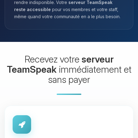
rendre indisponible. Votre
serveur TeamSpeak
reste accessible
pour vos membres et votre staff,
même quand votre communauté en a le plus besoin.
Recevez votre
serveur
TeamSpeak
immédiatement et
sans payer