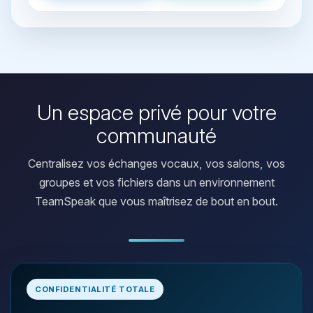
Un espace privé pour votre
communauté
Centralisez vos échanges vocaux, vos salons, vos
groupes et vos fichiers dans un environnement
TeamSpeak que vous maîtrisez de bout en bout.
Youpi, enfin quelqu’un pour me
CONFIDENTIALITÉ TOTALE
parler ! Moi c’est Choupy, ton petit
assistant BoxToPlay. Dis-moi ce dont