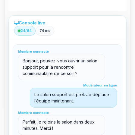
Console live
24/64
74 ms
Administration directe depuis le panel
Membre connecté
clid 42
Bonjour, pouvez-vous ouvrir un salon
support pour la rencontre
communautaire de ce soir ?
Modérateur en ligne
Modérateur en ligne
support@boxtoplay.com
Salon principal
Le salon support est prêt. Je déplace
l’équipe maintenant.
Membre connecté
Membre connecté
Salon support
Parfait, je rejoins le salon dans deux
minutes. Merci !