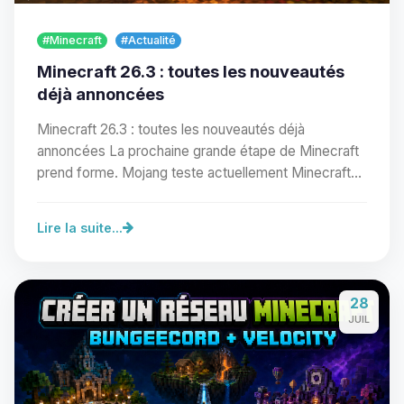
#Minecraft
#Actualité
Minecraft 26.3 : toutes les nouveautés
déjà annoncées
Minecraft 26.3 : toutes les nouveautés déjà
annoncées La prochaine grande étape de Minecraft
prend forme. Mojang teste actuellement Minecraft
Java…
Lire la suite...
Youpi, enfin quelqu’un pour me
parler ! Moi c’est Choupy, ton petit
28
assistant BoxToPlay. Dis-moi ce dont
JUIL
tu as besoin et je vais remuer mes
petits circuits pour t’aider.
07/08/2026 à 17:51