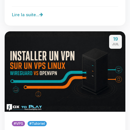
proches ou au…
Lire la suite...
19
JUIL
#VPS
#Tutoriel