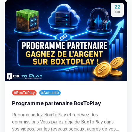
22
JUIL
#BoxToPlay
#Actualité
Programme partenaire BoxToPlay
Recommandez BoxToPlay et recevez des
commissions Vous parlez déjà de BoxToPlay dans
vos vidéos, sur les réseaux sociaux, auprès de vos