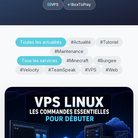
VPS
BoxToPlay
Toutes les actualités
#Actualité
#Tutoriel
#Maintenance
Tous les services
#Minecraft
#Bungee
#Velocity
#TeamSpeak
#VPS
#Web