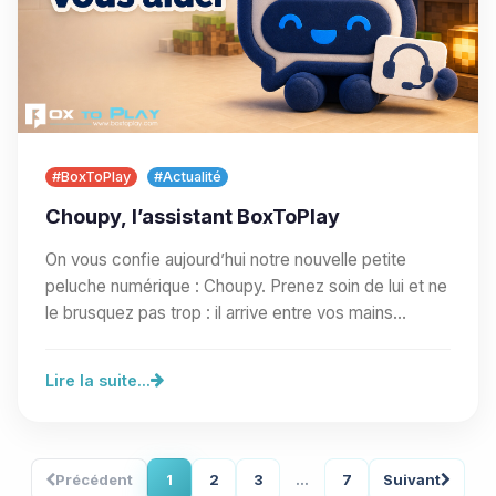
#BoxToPlay
#Actualité
Choupy, l’assistant BoxToPlay
On vous confie aujourd’hui notre nouvelle petite
peluche numérique : Choupy. Prenez soin de lui et ne
le brusquez pas trop : il arrive entre vos mains…
Lire la suite...
Précédent
1
2
3
...
7
Suivant