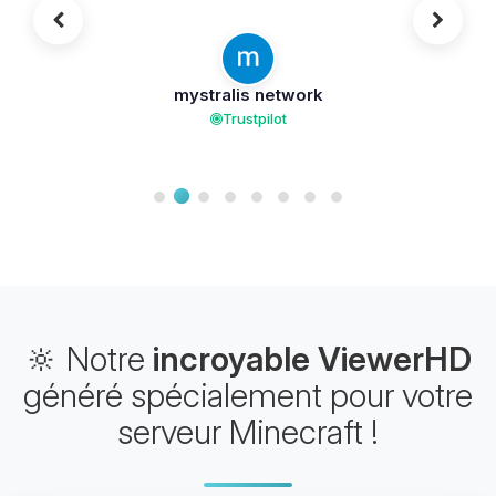
Je suis heureux de pouvoir continuer
à compter sur cet hébergeur dans
cette nouvelle étape et avec ce
mystralis network
nouveau projet, afin d’offrir un
Trustpilot
divertissement sain à de nombreuses
personnes. L’équipe du site répond
rapidement et se montre aimable. Elle
résout également rapidement les
problèmes ou les difficultés lorsqu’ils
surviennent. Je n’ai aucune plainte...
🔆 Notre
incroyable ViewerHD
généré spécialement pour votre
serveur Minecraft !