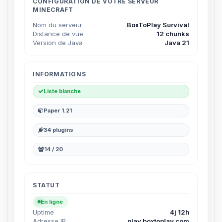
parler ! Moi c’est Choupy, ton petit
CONFIGURATION DE VOTRE SERVEUR
MINECRAFT
assistant BoxToPlay. Dis-moi ce dont
tu as besoin et je vais remuer mes
Nom du serveur
BoxToPlay Survival
petits circuits pour t’aider.
Distance de vue
12 chunks
Version de Java
Java 21
10/08/2026 à 01:22
INFORMATIONS
Liste blanche
Paper 1.21
34 plugins
14 / 20
STATUT
En ligne
Uptime
4j 12h
Adresse IP
play.boxtoplay.com