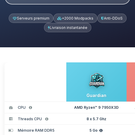
Serveurs premium
+2000 Modpacks
Anti-DDoS
Livraison instantanée
Guardian
CPU
AMD Ryzen™ 9 7950X3D
Threads CPU
8 x 5.7 Ghz
Mémoire RAM DDR5
5 Go