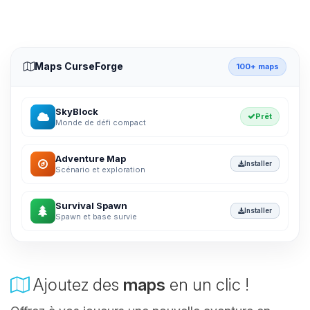
Maps CurseForge
100+ maps
SkyBlock
Prêt
Monde de défi compact
Adventure Map
Installer
Scénario et exploration
Survival Spawn
Installer
Spawn et base survie
Ajoutez des
maps
en un clic !