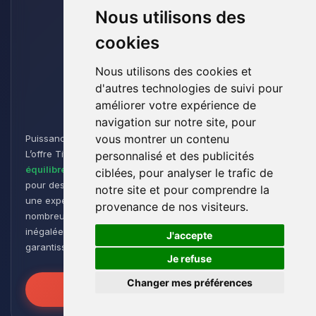
Nous utilisons des
cookies
Nous utilisons des cookies et
d'autres technologies de suivi pour
Titan
améliorer votre expérience de
navigation sur notre site, pour
vous montrer un contenu
Puissance et Endurance pour les Aventuriers de Minecraft :
L’offre Titan est conçue pour les joueurs cherchant un
personnalisé et des publicités
équilibre parfait entre performance et flexibilité
. Idéale
ciblées, pour analyser le trafic de
pour des
groupes de taille moyenne à grande
, elle offre
notre site et pour comprendre la
une expérience de jeu fluide et réactive, même avec de
provenance de nos visiteurs.
nombreux plugins et modpacks. Profitez d’une stabilité
🍪
inégalée pour des sessions de jeu intenses et prolongées,
J'accepte
garantissant que vos mondes restent robustes et réactifs !
Je refuse
Changer mes préférences
Libérez la Puissance