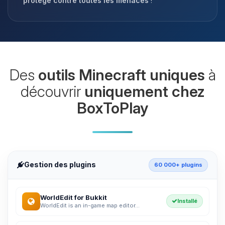
protégé contre toutes les menaces
!
Des
outils Minecraft uniques
à
découvrir
uniquement chez
BoxToPlay
Gestion des plugins
60 000+ plugins
WorldEdit for Bukkit
Installé
WorldEdit is an in-game map editor...