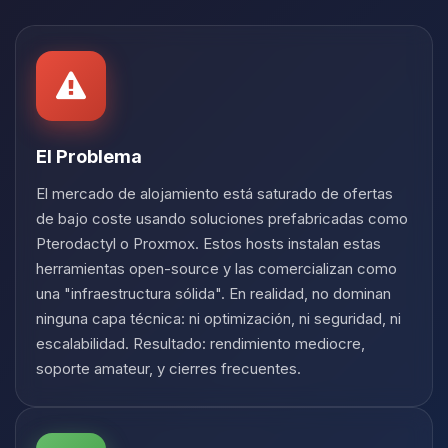
Yupi, por fin alguien con quien
hablar! Soy Choupy, tu pequeno
asistente de BoxToPlay. Cuentame
que necesitas y moveré mis
pequenos circuitos para ayudarte.
08/08/2026 15:10
El Problema
El mercado de alojamiento está saturado de ofertas
de bajo coste usando soluciones prefabricadas como
Pterodactyl o Proxmox. Estos hosts instalan estas
herramientas open-source y las comercializan como
una "infraestructura sólida". En realidad, no dominan
ninguna capa técnica: ni optimización, ni seguridad, ni
escalabilidad. Resultado: rendimiento mediocre,
soporte amateur, y cierres frecuentes.