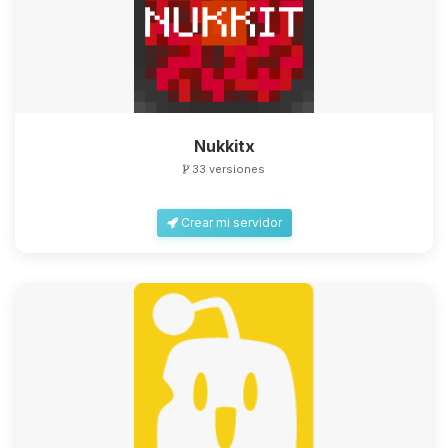
Nukkitx
33 versiones
Crear mi servidor