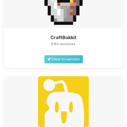
CraftBukkit
80 versiones
Crear mi servidor