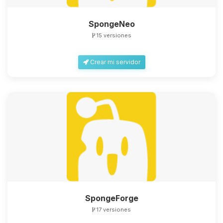
SpongeNeo
15 versiones
Crear mi servidor
SpongeForge
17 versiones