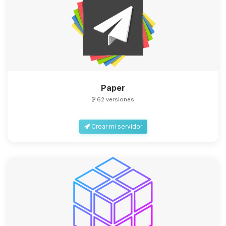
Paper
62 versiones
Crear mi servidor