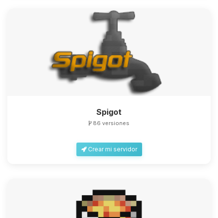
Spigot
86 versiones
Crear mi servidor