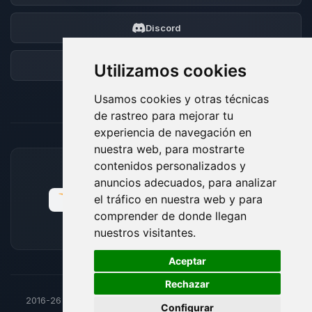
Discord
Foro
Utilizamos cookies
Usamos cookies y otras técnicas
de rastreo para mejorar tu
experiencia de navegación en
nuestra web, para mostrarte
contenidos personalizados y
MÉTODOS DE PAGO ACEPTADOS
anuncios adecuados, para analizar
el tráfico en nuestra web y para
comprender de donde llegan
nuestros visitantes.
🍪
Aceptar
Rechazar
2016-26
© BoxToPlay - Todos los derechos reservados por
Configurar