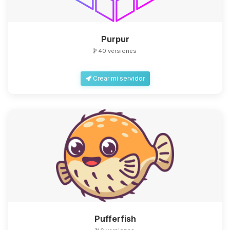
Purpur
40 versiones
Yupi, por fin alguien con quien
Crear mi servidor
hablar! Soy Choupy, tu pequeno
asistente de BoxToPlay. Cuentame
que necesitas y moveré mis
pequenos circuitos para ayudarte.
06/08/2026 13:13
Pufferfish