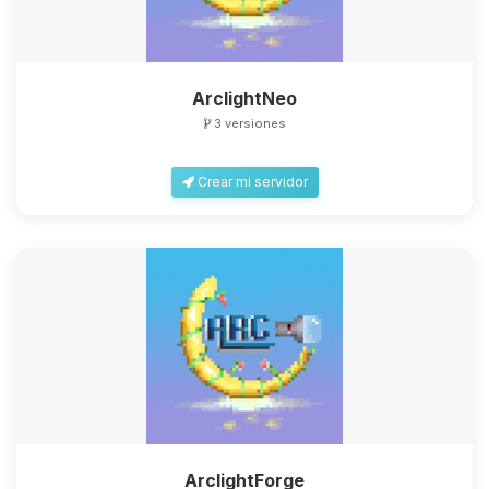
ArclightNeo
3 versiones
Crear mi servidor
ArclightForge