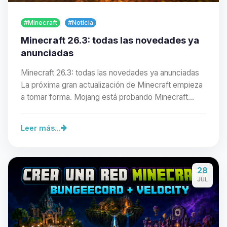
#Minecraft
#Noticia
Minecraft 26.3: todas las novedades ya
anunciadas
Minecraft 26.3: todas las novedades ya anunciadas
La próxima gran actualización de Minecraft empieza
a tomar forma. Mojang está probando Minecraft…
Leer más...
Yupi, por fin alguien con quien
28
hablar! Soy Choupy, tu pequeno
JUL
asistente de BoxToPlay. Cuentame
que necesitas y moveré mis
pequenos circuitos para ayudarte.
07/08/2026 04:10