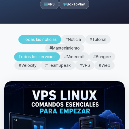
VPS
BoxToPlay
Todas las noticias
#Noticia
#Tutorial
#Mantenimiento
Todos los servicios
#Minecraft
#Bungee
#Velocity
#TeamSpeak
#VPS
#Web