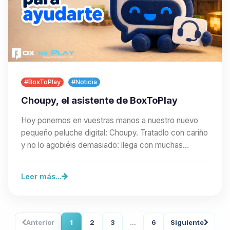
#BoxToPlay
#Noticia
Choupy, el asistente de BoxToPlay
Hoy ponemos en vuestras manos a nuestro nuevo
pequeño peluche digital: Choupy. Tratadlo con cariño
y no lo agobiéis demasiado: llega con muchas
ganas…
Leer más...
Anterior
1
2
3
...
6
Siguiente