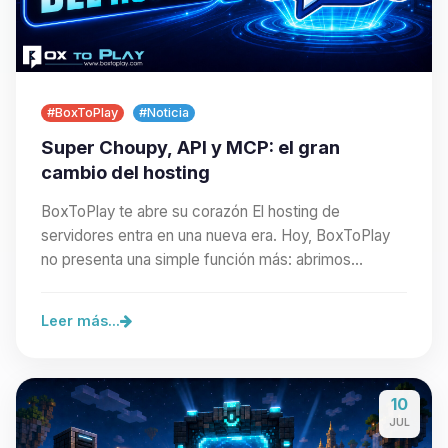
#BoxToPlay
#Noticia
Super Choupy, API y MCP: el gran
cambio del hosting
BoxToPlay te abre su corazón El hosting de
servidores entra en una nueva era. Hoy, BoxToPlay
no presenta una simple función más: abrimos
nuestra…
Leer más...
10
JUL