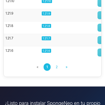
1.21.10
1.21.10
1.21.9
1.21.9
1.21.8
1.21.8
1.21.7
1.21.7
1.21.6
1.21.6
«
1
2
»
¿Listo para instalar SpongeNeo en tu propio