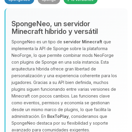
SpongeNeo, un servidor
Minecraft híbrido y versátil
SpongeNeo es un tipo de
servidor Minecraft
que
implementa la API de Sponge sobre la plataforma
Yupi, por fin alguien con quien
NeoForge, lo que permite combinar mods NeoForge
hablar! Soy Choupy, tu pequeno
con plugins de Sponge en una sola instancia. Esta
asistente de BoxToPlay. Cuentame
arquitectura híbrida ofrece gran libertad de
que necesitas y moveré mis
personalización y una experiencia coherente para los
pequenos circuitos para ayudarte.
jugadores. Gracias a su API bien definida, muchos
08/08/2026 07:43
plugins siguen funcionando entre varias versiones de
Minecraft con pocos cambios. Las funciones clave
como eventos, permisos y economía se gestionan
desde un mismo marco de plugins, lo que facilita la
administración. En
BoxToPlay
, consideramos que
SpongeNeo destaca por su flexibilidad y soporte
avanzado para comunidades exigentes.