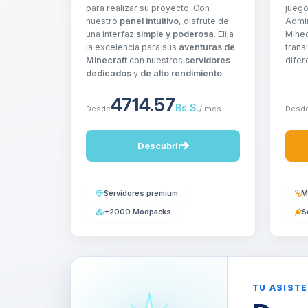
para realizar su proyecto. Con
jueg
nuestro
panel intuitivo
, disfrute de
Admin
una interfaz
simple y poderosa
. Elija
Minec
la excelencia para sus
aventuras de
trans
Minecraft
con nuestros
servidores
difer
dedicados
y
de alto rendimiento
.
4714.57
Bs.S.
Desde
/ mes
Desd
Descubrir
Servidores premium
M
+2000 Modpacks
S
TU ASISTE