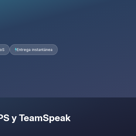
DoS
Entrega instantánea
VPS y TeamSpeak