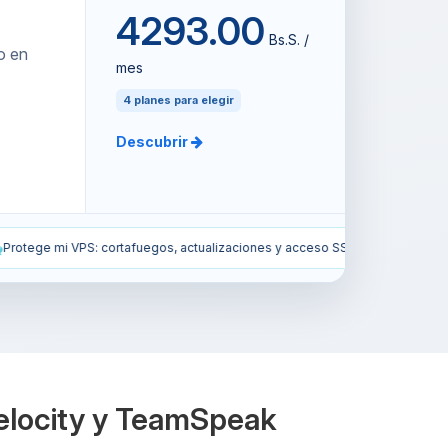
4293.00
Bs.S. /
o en
mes
4 planes para elegir
Descubrir
aciones y acceso SSH.
Instala el modpack All the Mods 10 en mi ser
Velocity y TeamSpeak