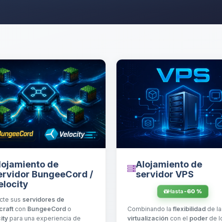
Alojamiento de
lojamiento de
servidor VPS
ervidor BungeeCord /
elocity
Hasta
-60 %
cte sus
servidores de
Combinando la
flexibilidad
de la
craft
con
BungeeCord
o
virtualización
con el
poder
de l
ity
para una experiencia de