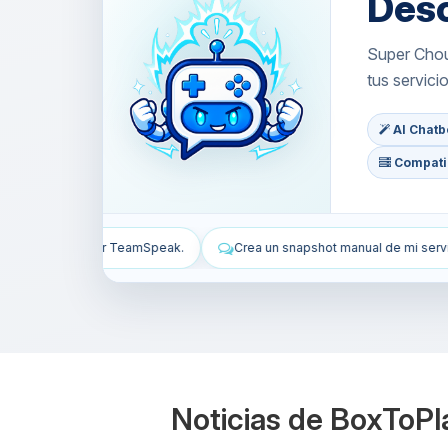
Des
Super Choup
tus servici
AI Chatbo
Compatib
Crea un snapshot manual de mi servidor TeamSpeak.
Instala WordPr
Noticias de BoxToPl