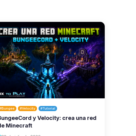
#Bungee
#Velocity
#Tutorial
BungeeCord y Velocity: crea una red
de Minecraft