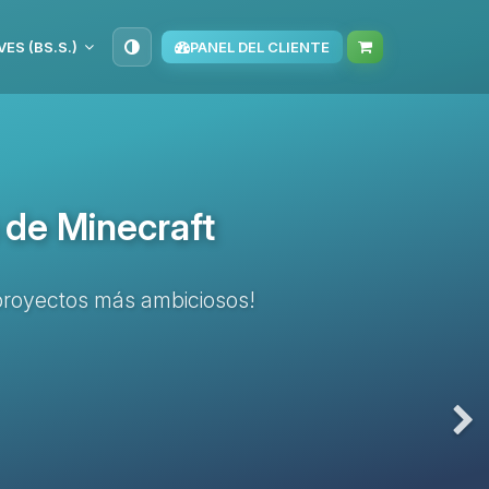
VES (BS.S.)
PANEL DEL CLIENTE
 de Minecraft
s proyectos más ambiciosos!
Nex