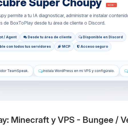
cubre Super Choupy
NEW !
y permite a tu IA diagnosticar, administrar e instalar contenid
os de BoxToPlay desde tu área de cliente o Discord.
t / Agent
Desde tu área de cliente
Disponible en Discord
le con todos tus servidores
MCP
Acceso seguro
ess en mi VPS y configúralo.
Protege mi VPS: cortafuegos, actualiz
ay: Minecraft y VPS - Bungee / 