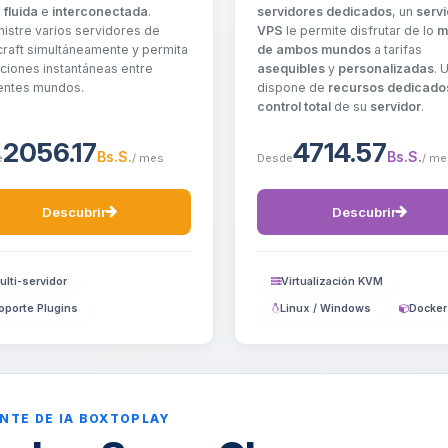
servidores dedicados
, un
servi
o
fluida
e
interconectada
.
VPS
le permite disfrutar de lo
m
istre varios servidores de
de ambos mundos
a tarifas
raft simultáneamente y permita
asequibles
y
personalizadas
. 
iciones instantáneas entre
dispone de
recursos dedicado
entes mundos.
control total
de su
servidor
.
2056.17
4714.57
Bs.S.
Bs.S.
e
/ mes
Desde
/ me
Descubrir
Descubrir
ulti-servidor
Virtualización KVM
oporte Plugins
Linux / Windows
Docker
NTE DE IA BOXTOPLAY