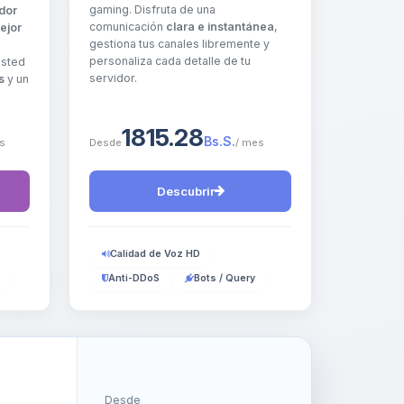
gaming. Disfruta de una
dor
comunicación
clara e instantánea
,
ejor
gestiona tus canales libremente y
personaliza cada detalle de tu
Usted
servidor.
s
y un
1815.28
Bs.S.
s
Desde
/ mes
Descubrir
Calidad de Voz HD
Anti-DDoS
Bots / Query
Desde