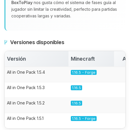
BoxToPlay
nos gusta cómo el sistema de fases guía al
jugador sin limitar la creatividad, perfecto para partidas
cooperativas largas y variadas.
Versiones disponibles
Versión
Minecraft
Ac
All in One Pack 1.5.4
1.16.5 - Forge
All in One Pack 1.5.3
1.16.5
All in One Pack 1.5.2
1.16.5
All in One Pack 1.5.1
1.16.5 - Forge