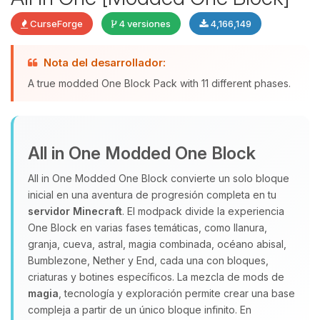
CurseForge
4 versiones
4,166,149
Nota del desarrollador:
Yupi, por fin alguien con quien
A true modded One Block Pack with 11 different phases.
hablar! Soy Choupy, tu pequeno
asistente de BoxToPlay. Cuentame
que necesitas y moveré mis
pequenos circuitos para ayudarte.
All in One Modded One Block
08/08/2026 15:55
All in One Modded One Block convierte un solo bloque
inicial en una aventura de progresión completa en tu
servidor Minecraft
. El modpack divide la experiencia
One Block en varias fases temáticas, como llanura,
granja, cueva, astral, magia combinada, océano abisal,
Bumblezone, Nether y End, cada una con bloques,
criaturas y botines específicos. La mezcla de mods de
magia
, tecnología y exploración permite crear una base
compleja a partir de un único bloque infinito. En