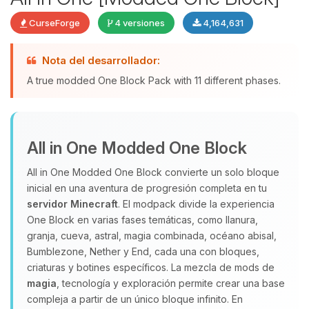
CurseForge
4 versiones
4,164,631
Nota del desarrollador:
Yupi, por fin alguien con quien
A true modded One Block Pack with 11 different phases.
hablar! Soy Choupy, tu pequeno
asistente de BoxToPlay. Cuentame
que necesitas y moveré mis
pequenos circuitos para ayudarte.
All in One Modded One Block
06/08/2026 16:19
All in One Modded One Block convierte un solo bloque
inicial en una aventura de progresión completa en tu
servidor Minecraft
. El modpack divide la experiencia
One Block en varias fases temáticas, como llanura,
granja, cueva, astral, magia combinada, océano abisal,
Bumblezone, Nether y End, cada una con bloques,
criaturas y botines específicos. La mezcla de mods de
magia
, tecnología y exploración permite crear una base
compleja a partir de un único bloque infinito. En