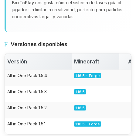
BoxToPlay
nos gusta cómo el sistema de fases guía al
jugador sin limitar la creatividad, perfecto para partidas
cooperativas largas y variadas.
Versiones disponibles
Versión
Minecraft
Ac
All in One Pack 1.5.4
1.16.5 - Forge
All in One Pack 1.5.3
1.16.5
All in One Pack 1.5.2
1.16.5
All in One Pack 1.5.1
1.16.5 - Forge