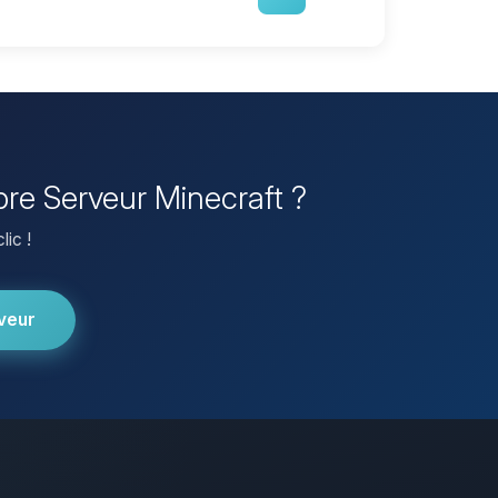
pre Serveur Minecraft ?
lic !
veur