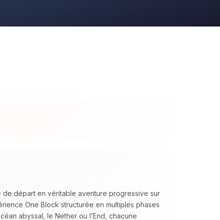
 de départ en véritable aventure progressive sur
ience One Block structurée en multiples phases
océan abyssal, le Nether ou l’End, chacune