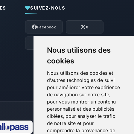
ES
SUIVEZ-NOUS
Youpi, enfin quelqu’un pour me parler !
Moi c’est Choupy, ton petit assistant
Facebook
X
BoxToPlay. Dis-moi ce dont tu as besoin
et je vais remuer mes petits circuits
pour t’aider.
Discord
Forum
Nous utilisons des
07/08/2026 à 20:44
cookies
Nous utilisons des cookies et
d'autres technologies de suivi
pour améliorer votre expérience
de navigation sur notre site,
pour vous montrer un contenu
personnalisé et des publicités
ciblées, pour analyser le trafic
de notre site et pour
comprendre la provenance de