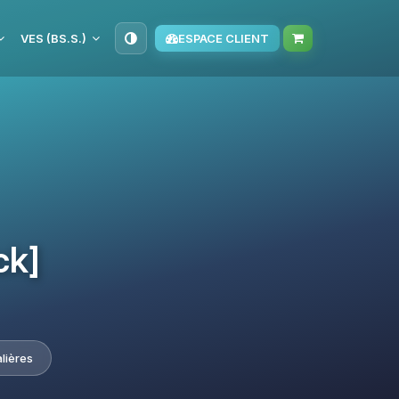
VES (BS.S.)
ESPACE CLIENT
ck]
lières