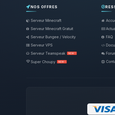
NOS OFFRES
RES
Serveur Minecraft
Accue
Serveur Minecraft Gratuit
Actua
Serveur Bungee / Velocity
FAQ
Serveur VPS
Docu
Serveur Teamspeak
Foru
NEW !
Conta
Super Choupy
NEW !