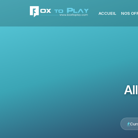
ACCUEIL
NOS OF
Al
Cur