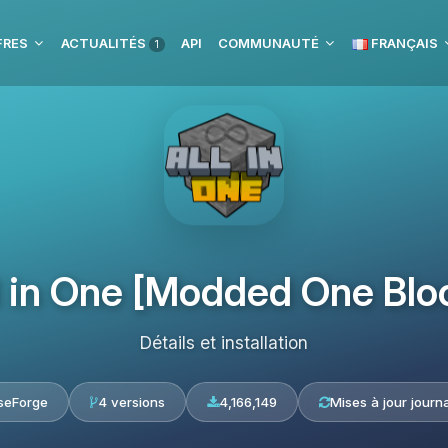
FRES
ACTUALITÉS
API
COMMUNAUTÉ
FRANÇAIS
1
l in One [Modded One Blo
Détails et installation
seForge
4 versions
4,166,149
Mises à jour journa