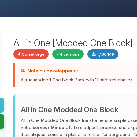
All in One [Modded One Block]
CurseForge
4 versions
4,166,149
Note du développeur :
A true modded One Block Pack with 11 different phases.
All in One Modded One Block
All in One Modded One Block transforme une simple case
votre
serveur Minecraft
. Le modpack propose une expér
thématiques, comme la plaine, la ferme, l’underground, l’