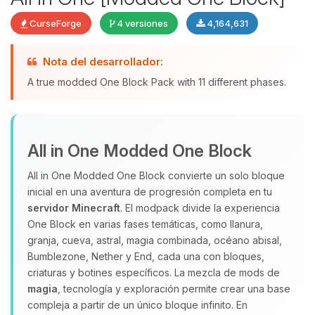
CurseForge
4 versiones
4,164,631
Nota del desarrollador:
Yupi, por fin alguien con quien
A true modded One Block Pack with 11 different phases.
hablar! Soy Choupy, tu pequeno
asistente de BoxToPlay. Cuentame
que necesitas y moveré mis
pequenos circuitos para ayudarte.
All in One Modded One Block
06/08/2026 13:36
All in One Modded One Block convierte un solo bloque
inicial en una aventura de progresión completa en tu
servidor Minecraft
. El modpack divide la experiencia
One Block en varias fases temáticas, como llanura,
granja, cueva, astral, magia combinada, océano abisal,
Bumblezone, Nether y End, cada una con bloques,
criaturas y botines específicos. La mezcla de mods de
magia
, tecnología y exploración permite crear una base
compleja a partir de un único bloque infinito. En