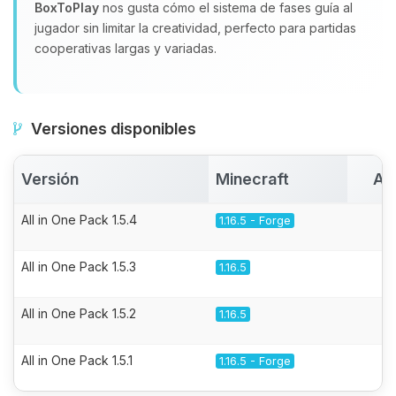
BoxToPlay
nos gusta cómo el sistema de fases guía al
jugador sin limitar la creatividad, perfecto para partidas
cooperativas largas y variadas.
Versiones disponibles
Versión
Minecraft
Ac
All in One Pack 1.5.4
1.16.5 - Forge
All in One Pack 1.5.3
1.16.5
All in One Pack 1.5.2
1.16.5
All in One Pack 1.5.1
1.16.5 - Forge