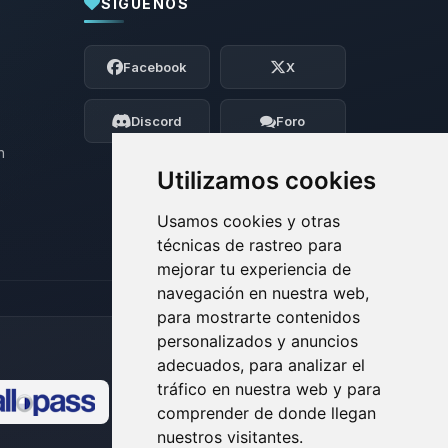
SÍGUENOS
Yupi, por fin alguien con quien hablar!
Soy Choupy, tu pequeno asistente de
Facebook
X
BoxToPlay. Cuentame que necesitas y
moveré mis pequenos circuitos para
ayudarte.
Discord
Foro
10/08/2026 06:22
n
Utilizamos cookies
Usamos cookies y otras
técnicas de rastreo para
mejorar tu experiencia de
navegación en nuestra web,
para mostrarte contenidos
personalizados y anuncios
adecuados, para analizar el
tráfico en nuestra web y para
comprender de donde llegan
🍪
nuestros visitantes.