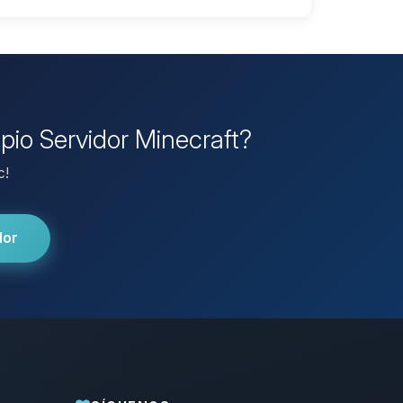
opio Servidor Minecraft?
c!
dor