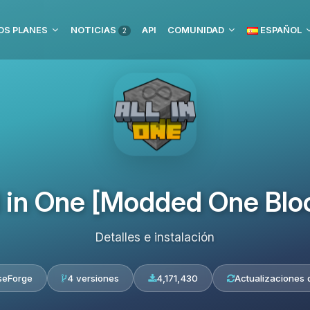
OS PLANES
NOTICIAS
API
COMUNIDAD
ESPAÑOL
2
l in One [Modded One Blo
Detalles e instalación
seForge
4 versiones
4,171,430
Actualizaciones d