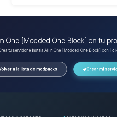
l in One [Modded One Block] en tu pr
Crea tu servidor e instala All in One [Modded One Block] con 1 cli
Volver a la lista de modpacks
Crear mi servi