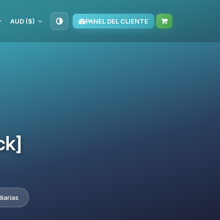
AUD ($)
PANEL DEL CLIENTE
ck]
iarias