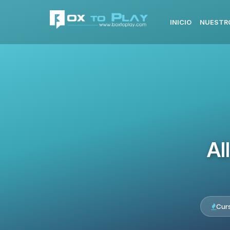
INICIO
NUESTR
Al
Cur