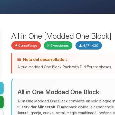
All in One [Modded One Block]
CurseForge
4 versiones
4,171,430
Nota del desarrollador:
A true modded One Block Pack with 11 different phases.
All in One Modded One Block
All in One Modded One Block convierte un solo bloque in
tu
servidor Minecraft
. El modpack divide la experiencia
llanura, granja, cueva, astral, magia combinada, océano 