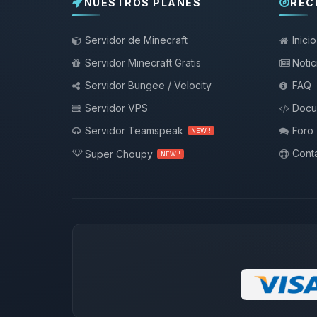
NUESTROS PLANES
REC
Servidor de Minecraft
Inicio
Servidor Minecraft Gratis
Notic
Servidor Bungee / Velocity
FAQ
Servidor VPS
Docu
Servidor Teamspeak
Foro
NEW !
Conta
Super Choupy
NEW !