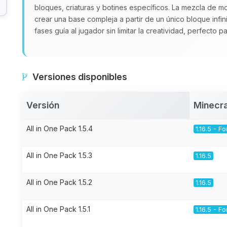
bloques, criaturas y botines específicos. La mezcla de 
crear una base compleja a partir de un único bloque infin
fases guía al jugador sin limitar la creatividad, perfecto 
Versiones disponibles
Versión
Minecra
All in One Pack 1.5.4
1.16.5 - F
All in One Pack 1.5.3
1.16.5
All in One Pack 1.5.2
1.16.5
All in One Pack 1.5.1
1.16.5 - F