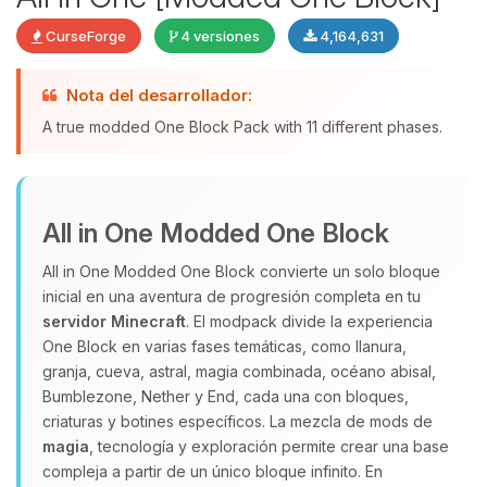
CurseForge
4 versiones
4,164,631
Nota del desarrollador:
Yupi, por fin alguien con quien
A true modded One Block Pack with 11 different phases.
hablar! Soy Choupy, tu pequeno
asistente de BoxToPlay. Cuentame
que necesitas y moveré mis
pequenos circuitos para ayudarte.
All in One Modded One Block
06/08/2026 08:22
All in One Modded One Block convierte un solo bloque
inicial en una aventura de progresión completa en tu
servidor Minecraft
. El modpack divide la experiencia
One Block en varias fases temáticas, como llanura,
granja, cueva, astral, magia combinada, océano abisal,
Bumblezone, Nether y End, cada una con bloques,
criaturas y botines específicos. La mezcla de mods de
magia
, tecnología y exploración permite crear una base
compleja a partir de un único bloque infinito. En