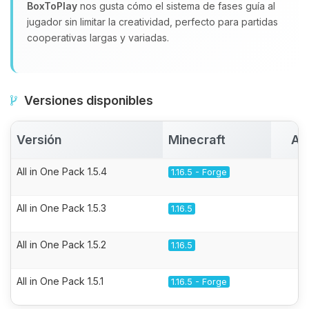
BoxToPlay
nos gusta cómo el sistema de fases guía al
jugador sin limitar la creatividad, perfecto para partidas
cooperativas largas y variadas.
Versiones disponibles
Versión
Minecraft
Ac
All in One Pack 1.5.4
1.16.5 - Forge
All in One Pack 1.5.3
1.16.5
All in One Pack 1.5.2
1.16.5
All in One Pack 1.5.1
1.16.5 - Forge