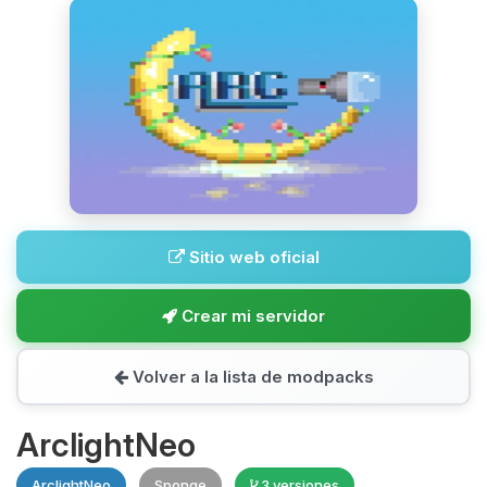
Sitio web oficial
Crear mi servidor
Volver a la lista de modpacks
ArclightNeo
ArclightNeo
Sponge
3 versiones