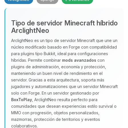
Yupi, por fin alguien con quien
Tipo de servidor Minecraft híbrido
hablar! Soy Choupy, tu pequeno
ArclightNeo
asistente de BoxToPlay. Cuentame
que necesitas y moveré mis
ArclightNeo es un tipo de servidor Minecraft que une un
pequenos circuitos para ayudarte.
núcleo modificado basado en Forge con compatibilidad
para plugins tipo Bukkit, ideal para configuraciones
10/08/2026 11:26
híbridas. Permite combinar
mods avanzados
con
plugins de administración, economía y protección,
manteniendo un buen nivel de rendimiento en el
servidor. Gracias a esta arquitectura, soporta más
jugadores y automatizaciones que un servidor Minecraft
solo con Forge. En un servidor gestionado por
BoxToPlay
, ArclightNeo resulta perfecto para
comunidades que desean experiencias estilo survival o
MMO con progresión, objetos personalizados,
mazmorras, protección de territorios y eventos
colaborativos.