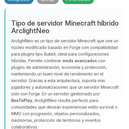
Yupi, por fin alguien con quien
Tipo de servidor Minecraft híbrido
hablar! Soy Choupy, tu pequeno
ArclightNeo
asistente de BoxToPlay. Cuentame
que necesitas y moveré mis
ArclightNeo es un tipo de servidor Minecraft que une un
pequenos circuitos para ayudarte.
núcleo modificado basado en Forge con compatibilidad
para plugins tipo Bukkit, ideal para configuraciones
08/08/2026 18:37
híbridas. Permite combinar
mods avanzados
con
plugins de administración, economía y protección,
manteniendo un buen nivel de rendimiento en el
servidor. Gracias a esta arquitectura, soporta más
jugadores y automatizaciones que un servidor Minecraft
solo con Forge. En un servidor gestionado por
BoxToPlay
, ArclightNeo resulta perfecto para
comunidades que desean experiencias estilo survival o
MMO con progresión, objetos personalizados,
mazmorras, protección de territorios y eventos
colaborativos.