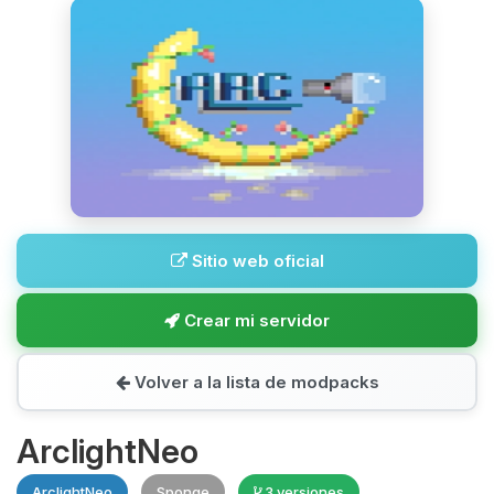
Sitio web oficial
Crear mi servidor
Volver a la lista de modpacks
ArclightNeo
ArclightNeo
Sponge
3 versiones