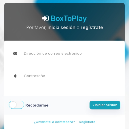
BoxToPlay
Por favor,
inicia sesión
o
regístrate
Recordarme
Iniciar sesión
-
¿Olvidaste la contraseña?
Regístrate