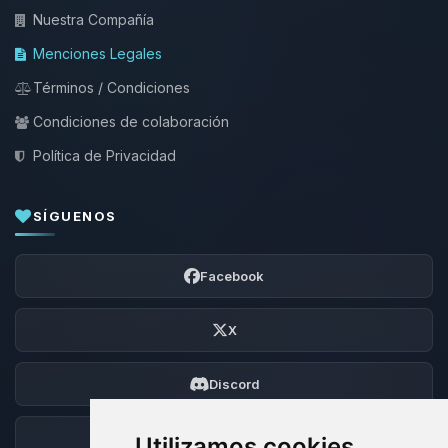
Nuestra Compañía
Menciones Legales
Términos / Condiciones
Condiciones de colaboración
Política de Privacidad
SÍGUENOS
Facebook
X
Discord
Foro
Utilizamos cookies