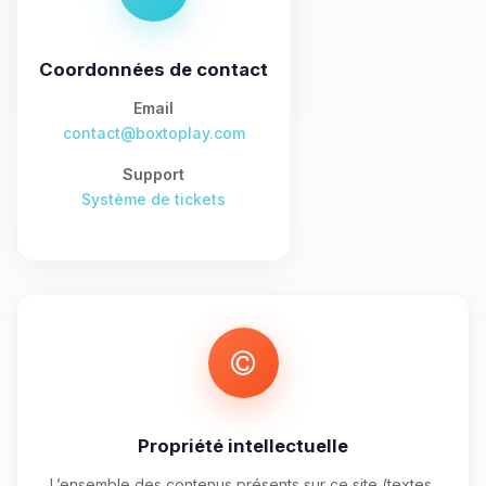
tu as besoin et je vais remuer mes
petits circuits pour t’aider.
Coordonnées de contact
08/08/2026 à 11:20
Email
contact@boxtoplay.com
Support
Système de tickets
Propriété intellectuelle
L’ensemble des contenus présents sur ce site (textes,