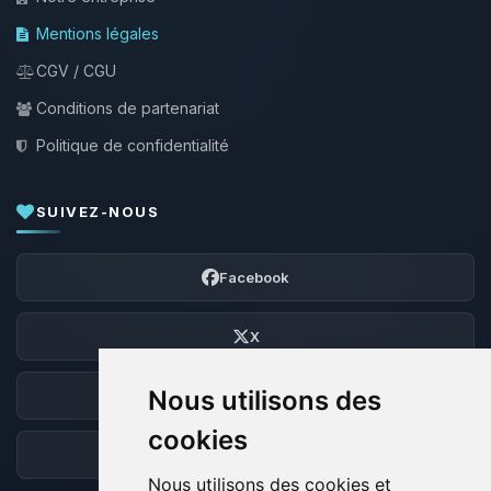
Mentions légales
CGV / CGU
Conditions de partenariat
Politique de confidentialité
SUIVEZ-NOUS
Facebook
X
Nous utilisons des
Discord
cookies
Forum
Nous utilisons des cookies et