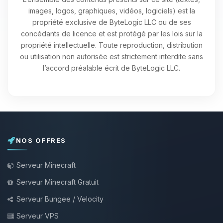
images, logos, graphiques, vidéos, logiciels) est la
propriété exclusive de ByteLogic LLC ou de ses
concédants de licence et est protégé par les lois sur la
propriété intellectuelle. Toute reproduction, distribution
ou utilisation non autorisée est strictement interdite sans
l’accord préalable écrit de ByteLogic LLC.
NOS OFFRES
Serveur Minecraft
Serveur Minecraft Gratuit
Serveur Bungee / Velocity
Serveur VPS