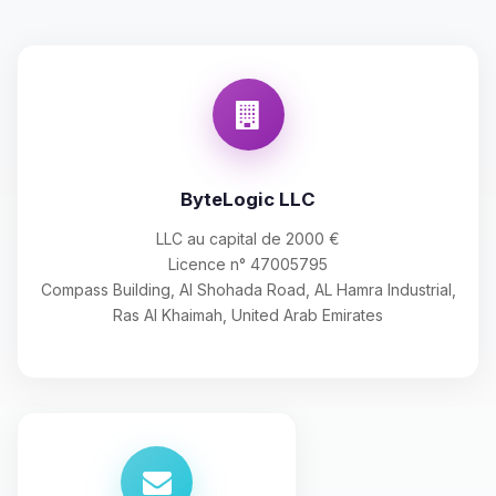
ByteLogic LLC
LLC au capital de 2000 €
Licence n° 47005795
Compass Building, Al Shohada Road, AL Hamra Industrial,
Ras Al Khaimah, United Arab Emirates
Youpi, enfin quelqu’un pour me
parler ! Moi c’est Choupy, ton petit
assistant BoxToPlay. Dis-moi ce dont