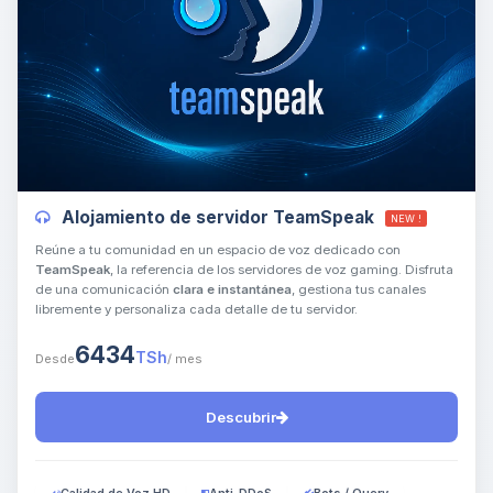
Yupi, por fin alguien con quien
hablar! Soy Choupy, tu pequeno
asistente de BoxToPlay. Cuentame
Alojamiento de servidor TeamSpeak
NEW !
que necesitas y moveré mis
pequenos circuitos para ayudarte.
Reúne a tu comunidad en un espacio de voz dedicado con
TeamSpeak
, la referencia de los servidores de voz gaming. Disfruta
08/08/2026 19:34
de una comunicación
clara e instantánea
, gestiona tus canales
libremente y personaliza cada detalle de tu servidor.
6434
TSh
Desde
/ mes
Descubrir