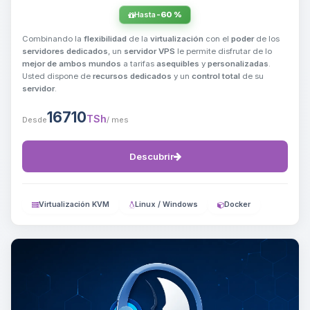
Hasta
-60 %
Combinando la
flexibilidad
de la
virtualización
con el
poder
de los
servidores dedicados
, un
servidor VPS
le permite disfrutar de lo
mejor de ambos mundos
a tarifas
asequibles
y
personalizadas
.
Usted dispone de
recursos dedicados
y un
control total
de su
servidor
.
16710
TSh
Desde
/ mes
Descubrir
Virtualización KVM
Linux / Windows
Docker