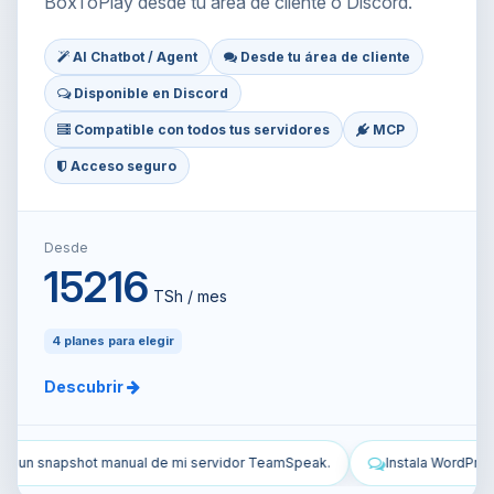
BoxToPlay desde tu área de cliente o Discord.
AI Chatbot / Agent
Desde tu área de cliente
Disponible en Discord
Compatible con todos tus servidores
MCP
Acceso seguro
Desde
15216
TSh / mes
4 planes para elegir
Descubrir
amSpeak.
Instala WordPress en mi VPS y configúralo.
Protege