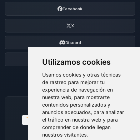
Facebook
X
Discord
Foro
Utilizamos cookies
Usamos cookies y otras técnicas
de rastreo para mejorar tu
experiencia de navegación en
nuestra web, para mostrarte
contenidos personalizados y
MÉTODOS DE PAGO ACEPTADOS
anuncios adecuados, para analizar
el tráfico en nuestra web y para
comprender de donde llegan
nuestros visitantes.