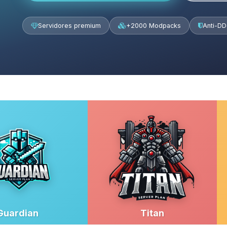
Servidores premium
+2000 Modpacks
Anti-D
Guardian
Titan