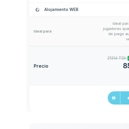
Alojamiento WEB
Ideal pa
jugadores que
Ideal para
de juego au
v
21314 TSh
8
Precio