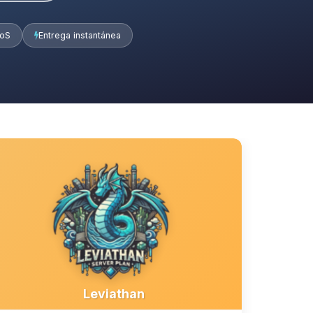
DoS
Entrega instantánea
Leviathan