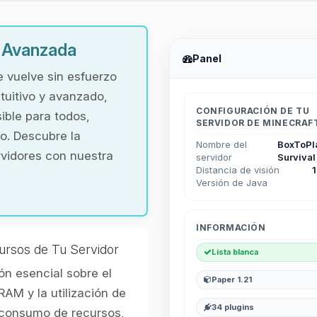
y Avanzada
Panel
e vuelve sin esfuerzo
tuitivo y avanzado,
CONFIGURACIÓN DE TU
ible para todos,
SERVIDOR DE MINECRAF
o. Descubre la
Nombre del
BoxToPl
rvidores con nuestra
servidor
Survival
Distancia de visión
Versión de Java
INFORMACIÓN
ursos de Tu Servidor
Lista blanca
n esencial sobre el
Paper 1.21
RAM y la utilización de
34 plugins
l consumo de recursos,