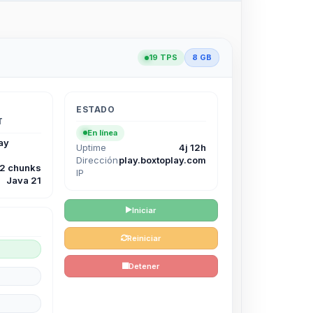
19 TPS
8 GB
ESTADO
T
En línea
ay
Uptime
4j 12h
Dirección
play.boxtoplay.com
12 chunks
IP
Java 21
Iniciar
Reiniciar
Detener