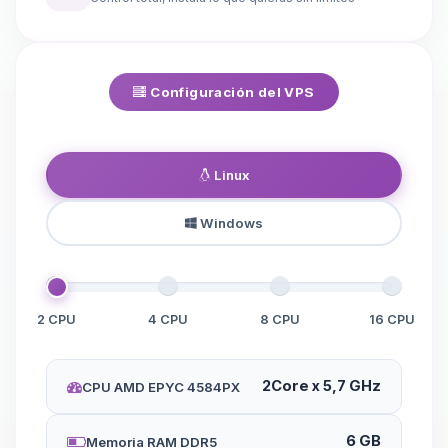
Configuración del VPS
Linux
Windows
2 CPU
4 CPU
8 CPU
16 CPU
2Core x 5,7 GHz
CPU AMD EPYC 4584PX
6 GB
Memoria RAM DDR5