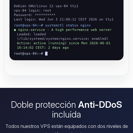
Debian GNU/Linux 12 vps-84 tty1
vps-84 login: root
Password: **********
Last login: Wed Jun 3 21:00:12 CEST 2026 on tty1
root@vps-84:~# systemctl status nginx
● nginx.service - A high performance web server
Loaded: loaded
(/lib/systemd/system/nginx.service; enabled)
Active: active (running) since Mon 2026-06-01
10:14:02 CEST; 2 days ago
root@vps-84:~#
Doble protección
Anti-DDoS
incluida
Todos nuestros VPS están equipados con dos niveles de