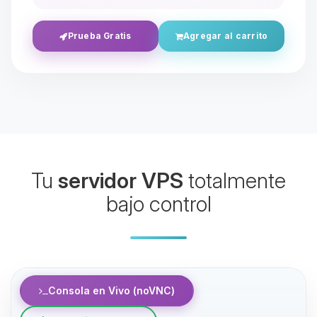
Prueba Gratis
Agregar al carrito
Yupi, por fin alguien con quien
Tu
servidor VPS
totalmente
hablar! Soy Choupy, tu pequeno
asistente de BoxToPlay. Cuentame
bajo control
que necesitas y moveré mis
pequenos circuitos para ayudarte.
09/08/2026 10:58
Consola en Vivo (noVNC)