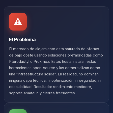
Yupi, por fin alguien con quien
hablar! Soy Choupy, tu pequeno
asistente de BoxToPlay. Cuentame
que necesitas y moveré mis
pequenos circuitos para ayudarte.
06/08/2026 23:27
El Problema
El mercado de alojamiento está saturado de ofertas
de bajo coste usando soluciones prefabricadas como
Pterodactyl o Proxmox. Estos hosts instalan estas
herramientas open-source y las comercializan como
una "infraestructura sólida". En realidad, no dominan
ninguna capa técnica: ni optimización, ni seguridad, ni
escalabilidad. Resultado: rendimiento mediocre,
soporte amateur, y cierres frecuentes.