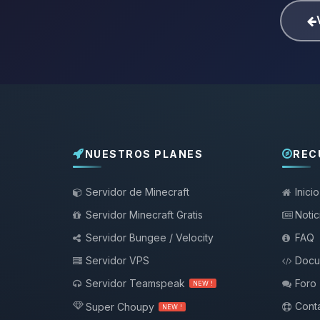
NUESTROS PLANES
REC
Servidor de Minecraft
Inicio
Servidor Minecraft Gratis
Notic
Servidor Bungee / Velocity
FAQ
Servidor VPS
Docu
Servidor Teamspeak
Foro
NEW !
Conta
Super Choupy
NEW !