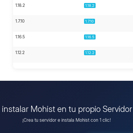
1.18.2
1.18.2
1.7.10
1.7.10
1.16.5
1.16.5
1.12.2
1.12.2
 instalar Mohist en tu propio Servido
¡Crea tu servidor e instala Mohist con 1 clic!