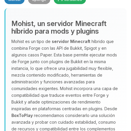
Mohist, un servidor Minecraft
híbrido para mods y plugins
Mohist es un tipo de
servidor Minecraft
híbrido que
Yupi, por fin alguien con quien
combina Forge con las API de Bukkit, Spigot y en
hablar! Soy Choupy, tu pequeno
algunos casos Paper. Esta base permite ejecutar mods
asistente de BoxToPlay. Cuentame
de Forge junto con plugins de Bukkit en la misma
que necesitas y moveré mis
instancia, lo que ofrece una jugabilidad muy flexible,
pequenos circuitos para ayudarte.
mezcla contenido modificado, herramientas de
07/08/2026 14:56
administración y funciones avanzadas para
comunidades exigentes. Mohist incorpora una capa de
compatibilidad que traduce eventos entre Forge y
Bukkit y añade optimizaciones de rendimiento
inspiradas en plataformas centradas en plugins. Desde
BoxToPlay
recomendamos considerarlo una solución
avanzada y probar con cuidado estabilidad, consumo
de recursos y compatibilidad entre los complementos