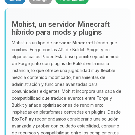
Mohist, un servidor Minecraft
híbrido para mods y plugins
Mohist es un tipo de
servidor Minecraft
híbrido que
Yupi, por fin alguien con quien
combina Forge con las API de Bukkit, Spigot y en
hablar! Soy Choupy, tu pequeno
algunos casos Paper. Esta base permite ejecutar mods
asistente de BoxToPlay. Cuentame
de Forge junto con plugins de Bukkit en la misma
que necesitas y moveré mis
instancia, lo que ofrece una jugabilidad muy flexible,
pequenos circuitos para ayudarte.
mezcla contenido modificado, herramientas de
07/08/2026 04:38
administración y funciones avanzadas para
comunidades exigentes. Mohist incorpora una capa de
compatibilidad que traduce eventos entre Forge y
Bukkit y añade optimizaciones de rendimiento
inspiradas en plataformas centradas en plugins. Desde
BoxToPlay
recomendamos considerarlo una solución
avanzada y probar con cuidado estabilidad, consumo
de recursos y compatibilidad entre los complementos